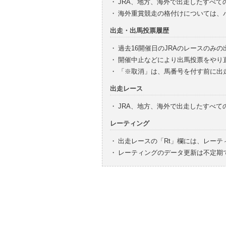
・
JRA、地方、海外で出走したすべて
・
海外重賞競走の格付けについては、
出走・出馬投票履歴
・
過去16開催日のJRAのレースのみ
・
開催中止などにより出馬投票をやり
・
「※取消」は、馬番号を付す前に出
出走レース
・
JRA、地方、海外で出走したすべ
レーティング
・
出走レースの「Rt」欄には、レーテ
・
レーティングのデータ更新は不定期