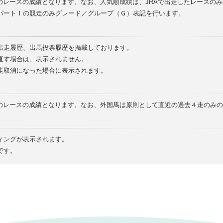
のレースの成績となります。なお、人気順成績は、JRAで出走したレースの
パートⅠの競走のみグレード／グループ（Ｇ）表記を行います。
の出走履歴、出馬投票履歴を掲載しております。
直す場合は、表示されません。
走取消になった場合に表示されます。
てのレースの成績となります。なお、外国馬は原則として直近の過去４走のみ
ィングが表示されます。
です。