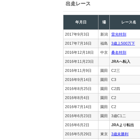
出走レース
年月日
場
レース名
2017年9月3日
新潟
雷光特別
2017年7月16日
福島
3歳上500万下
2016年12月18日
中京
桑名特別
2016年11月23日
JRAへ転入
2016年11月9日
園田
C2三
2016年9月14日
園田
C3
2016年8月25日
園田
C2四
2016年8月4日
園田
C2
2016年7月14日
園田
C2
2016年6月23日
園田
3歳C1二
2016年6月2日
JRAより転出
2016年5月29日
東京
3歳未勝利