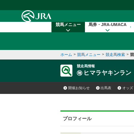
本文へ移動する
競馬メニュー
馬券・JRA-UMACA
ホーム
>
競馬メニュー
>
競走馬検索
>
競
競走馬情報
ヒマラヤキンラン
開催お知らせ
出馬表
オッズ
プロフィール