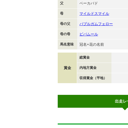
父
ベーカバド
母
マイルドスマイル
母の父
バブルガムフェロー
母の母
ビバムール
馬名意味
冠名+花の名前
総賞金
賞金
内地方賞金
収得賞金（平地）
出走レ