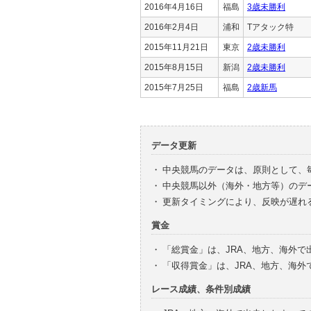
2016年4月16日
福島
3歳未勝利
2016年2月4日
浦和
Tアタック特
2015年11月21日
東京
2歳未勝利
2015年8月15日
新潟
2歳未勝利
2015年7月25日
福島
2歳新馬
データ更新
・
中央競馬のデータは、原則として、
・
中央競馬以外（海外・地方等）のデ
・
更新タイミングにより、反映が遅れ
賞金
・
「総賞金」は、JRA、地方、海外
・
「収得賞金」は、JRA、地方、海
レース成績、条件別成績