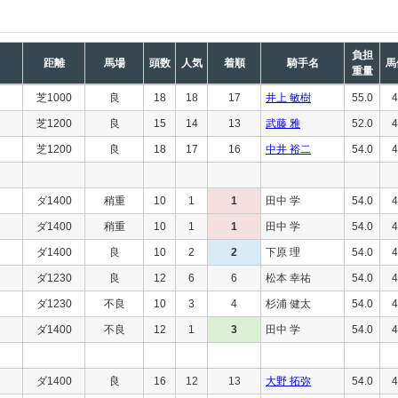
負担
距離
馬場
頭数
人気
着順
騎手名
馬
重量
芝1000
良
18
18
17
井上 敏樹
55.0
4
芝1200
良
15
14
13
武藤 雅
52.0
4
芝1200
良
18
17
16
中井 裕二
54.0
4
ダ1400
稍重
10
1
1
田中 学
54.0
4
ダ1400
稍重
10
1
1
田中 学
54.0
4
ダ1400
良
10
2
2
下原 理
54.0
4
ダ1230
良
12
6
6
松本 幸祐
54.0
4
ダ1230
不良
10
3
4
杉浦 健太
54.0
4
ダ1400
不良
12
1
3
田中 学
54.0
4
ダ1400
良
16
12
13
大野 拓弥
54.0
4