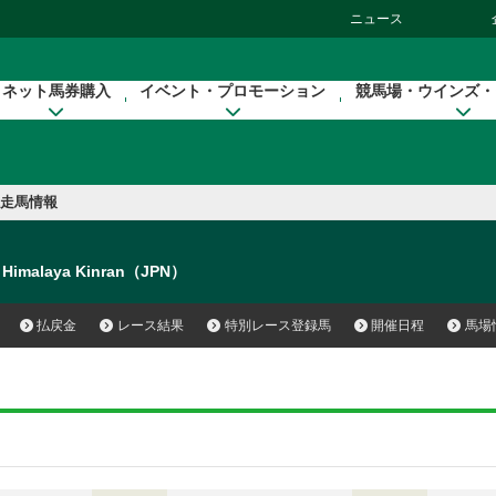
ニュース
ネット馬券購入
イベント・プロモーション
競馬場・ウインズ・
走馬情報
Himalaya Kinran（JPN）
払戻金
レース結果
特別レース登録馬
開催日程
馬場