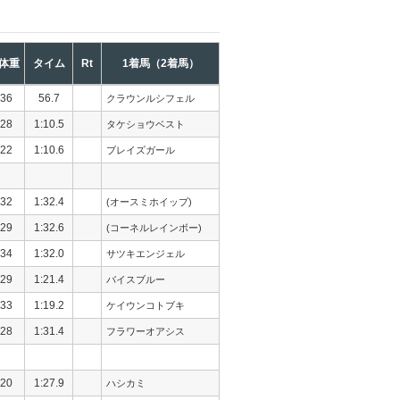
体重
タイム
Rt
1着馬（2着馬）
36
56.7
クラウンルシフェル
28
1:10.5
タケショウベスト
22
1:10.6
ブレイズガール
32
1:32.4
(オースミホイップ)
29
1:32.6
(コーネルレインボー)
34
1:32.0
サツキエンジェル
29
1:21.4
バイスブルー
33
1:19.2
ケイウンコトブキ
28
1:31.4
フラワーオアシス
20
1:27.9
ハシカミ