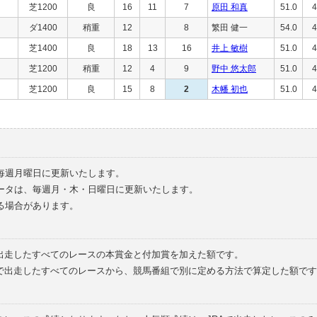
芝1200
良
16
11
7
原田 和真
51.0
4
ダ1400
稍重
12
8
繁田 健一
54.0
4
芝1400
良
18
13
16
井上 敏樹
51.0
4
芝1200
稍重
12
4
9
野中 悠太郎
51.0
4
芝1200
良
15
8
2
木幡 初也
51.0
4
毎週月曜日に更新いたします。
ータは、毎週月・木・日曜日に更新いたします。
る場合があります。
で出走したすべてのレースの本賞金と付加賞を加えた額です。
外で出走したすべてのレースから、競馬番組で別に定める方法で算定した額です