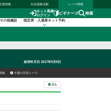
企業情報
社会貢献活動
レース情報
ネット馬券
検索
ビギナーズ
ログイン
その他施設
指定席・入場券ネット予約
抹消年月日 2017年9月8日
情報
今週の注目レース
戻る