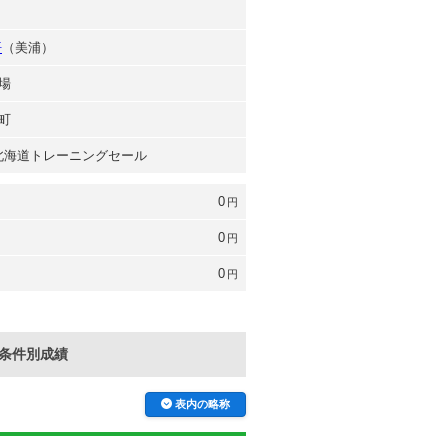
悟
（美浦）
場
町
年 北海道トレーニングセール
0
円
0
円
0
円
条件別成績
表内の略称