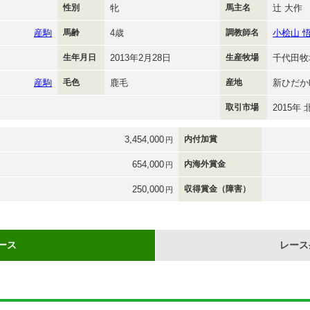
性別
牝
馬主名
辻 大作
産駒
馬齢
4歳
調教師名
小桧山 
生年月日
2013年2月28日
生産牧場
千代田牧
産駒
毛色
鹿毛
産地
新ひだか
取引市場
2015
3,454,000
内付加賞
円
654,000
内海外賞金
円
250,000
収得賞金（障害）
円
ース
レース