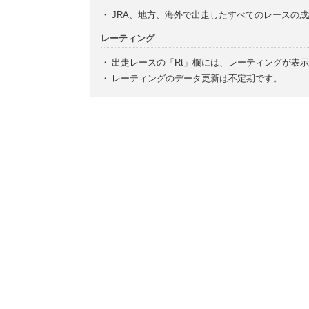
・
JRA、地方、海外で出走したすべてのレースの
レーティング
・
出走レースの「Rt」欄には、レーティングが表
・
レーティングのデータ更新は不定期です。