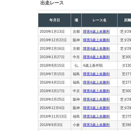
出走レース
年月日
場
レース名
距
2020年1月13日
京都
障害4歳上未勝利
芝ダ29
2019年12月22日
阪神
障害3歳上未勝利
芝ダ29
2019年2月16日
京都
障害4歳上未勝利
芝ダ29
2019年1月27日
中京
障害4歳上未勝利
芝30
2018年9月15日
仏
4歳上条件戦
ダ13
2018年7月15日
福島
障害3歳上未勝利
芝27
2018年4月21日
福島
障害4歳上未勝利
芝27
2018年3月17日
中京
障害4歳上未勝利
芝30
2018年2月25日
阪神
障害4歳上未勝利
芝ダ29
2016年12月4日
阪神
障害3歳上未勝利
芝ダ29
2016年11月13日
福島
障害3歳上未勝利
芝27
2016年9月3日
小倉
障害3歳上未勝利
芝28