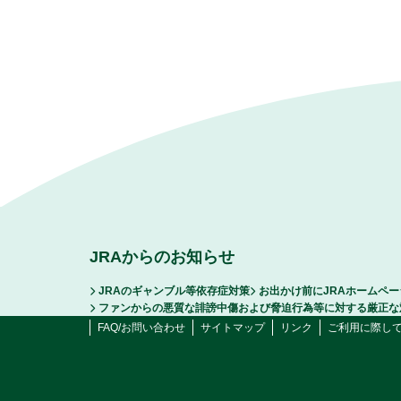
JRAからのお知らせ
JRAのギャンブル等依存症対策
お出かけ前にJRAホームペ
ファンからの悪質な誹謗中傷および脅迫行為等に対する厳正な
FAQ/お問い合わせ
サイトマップ
リンク
ご利用に際し