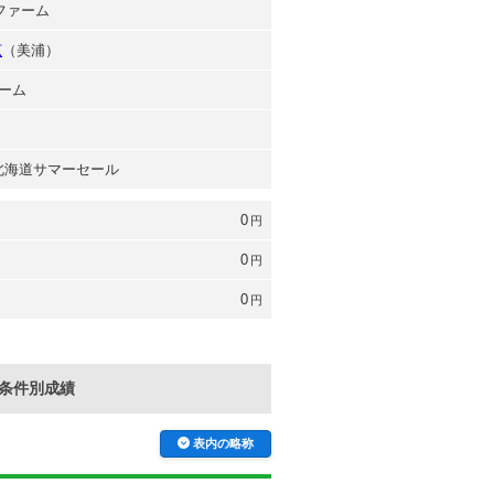
ルファーム
広
（美浦）
ーム
 北海道サマーセール
0
円
0
円
0
円
条件別成績
表内の略称