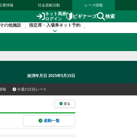
企業情報
社会貢献活動
レース情報
ネット馬券
検索
ビギナーズ
ログイン
その他施設
指定席・入場券ネット予約
抹消年月日 2015年5月15日
情報
今週の注目レース
戻る
産駒一覧