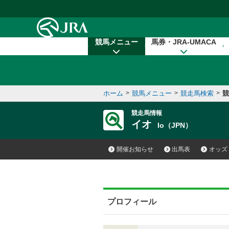
本文へ移動する
競馬メニュー
馬券・JRA-UMACA
ホーム
>
競馬メニュー
>
競走馬検索
>
競
競走馬情報
イオ
Io（JPN）
開催お知らせ
出馬表
オッズ
プロフィール