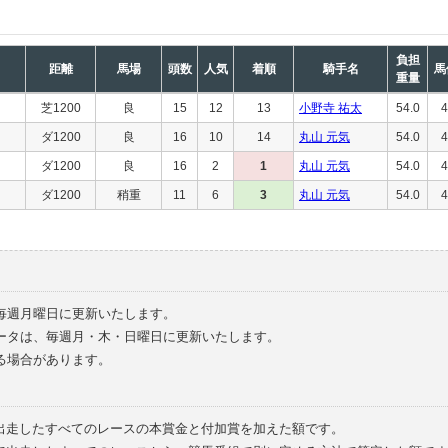
負担
距離
馬場
頭数
人気
着順
騎手名
馬
重量
芝1200
良
15
12
13
小野寺 祐太
54.0
4
ダ1200
良
16
10
14
丸山 元気
54.0
4
ダ1200
良
16
2
1
丸山 元気
54.0
4
ダ1200
稍重
11
6
3
丸山 元気
54.0
4
毎週月曜日に更新いたします。
ータは、毎週月・木・日曜日に更新いたします。
る場合があります。
で出走したすべてのレースの本賞金と付加賞を加えた額です。