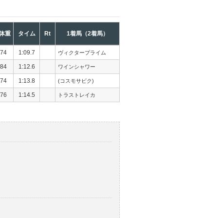
体重
タイム
Rt
1着馬（2着馬）
74
1:09.7
ヴィクタープライム
84
1:12.6
ワインシャワー
74
1:13.8
(コスモサビク)
76
1:14.5
トラストレイカ