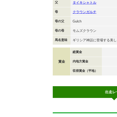
父
タイキシャトル
母
クラウンガルチ
母の父
Gulch
母の母
モムズクラウン
馬名意味
ギリシア神話に登場する美し
総賞金
賞金
内地方賞金
収得賞金（平地）
出走レ