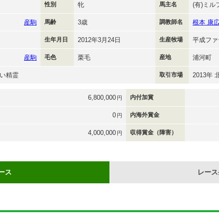
性別
牝
馬主名
(有)ミ
産駒
馬齢
3歳
調教師名
根本 康
生年月日
2012年3月24日
生産牧場
平成ファ
産駒
毛色
栗毛
産地
浦河町
い精霊
取引市場
2013年
6,800,000
内付加賞
円
0
内海外賞金
円
4,000,000
収得賞金（障害）
円
ース
レース