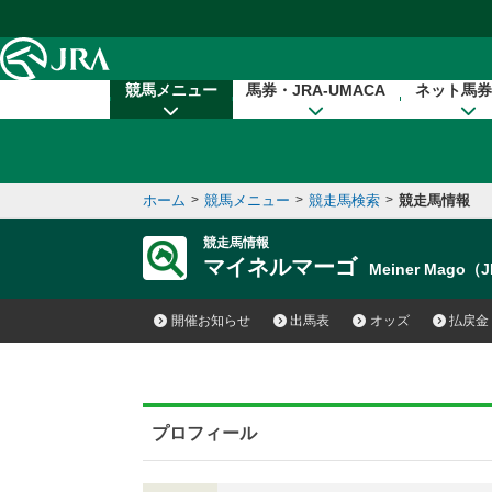
本文へ移動する
競馬メニュー
馬券・JRA-UMACA
ネット馬券
ホーム
>
競馬メニュー
>
競走馬検索
>
競走馬情報
競走馬情報
マイネルマーゴ
Meiner Mago（
開催お知らせ
出馬表
オッズ
払戻金
プロフィール