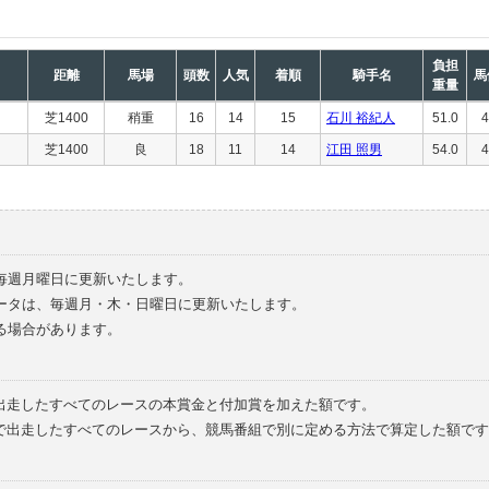
負担
距離
馬場
頭数
人気
着順
騎手名
馬
重量
芝1400
稍重
16
14
15
石川 裕紀人
51.0
4
芝1400
良
18
11
14
江田 照男
54.0
4
毎週月曜日に更新いたします。
ータは、毎週月・木・日曜日に更新いたします。
る場合があります。
で出走したすべてのレースの本賞金と付加賞を加えた額です。
外で出走したすべてのレースから、競馬番組で別に定める方法で算定した額です