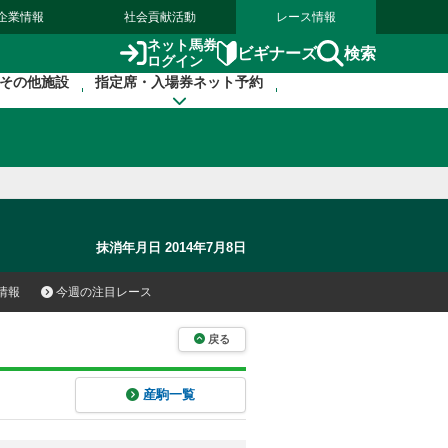
企業情報
社会貢献活動
レース情報
ネット馬券
検索
ビギナーズ
ログイン
その他施設
指定席・入場券ネット予約
抹消年月日 2014年7月8日
情報
今週の注目レース
戻る
産駒一覧