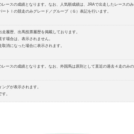
のレースの成績となります。なお、人気順成績は、JRAで出走したレースの
パートⅠの競走のみグレード／グループ（Ｇ）表記を行います。
の出走履歴、出馬投票履歴を掲載しております。
直す場合は、表示されません。
走取消になった場合に表示されます。
てのレースの成績となります。なお、外国馬は原則として直近の過去４走のみ
ィングが表示されます。
です。