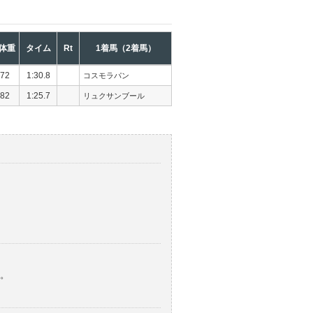
体重
タイム
Rt
1着馬（2着馬）
72
1:30.8
コスモラパン
82
1:25.7
リュクサンブール
。