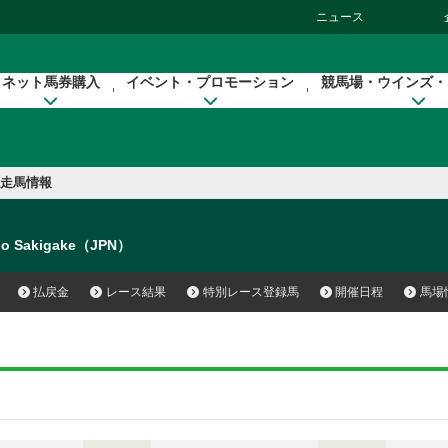
ニュース
ネット馬券購入
イベント・プロモーション
競馬場・ウインズ・
走馬情報
no Sakigake（JPN）
払戻金
レース結果
特別レース登録馬
開催日程
馬場