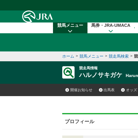
本文へ移動する
競馬メニュー
馬券・JRA-UMACA
ホーム
>
競馬メニュー
>
競走馬検索
>
競
競走馬情報
ハルノサキガケ
Haru
開催お知らせ
出馬表
オッズ
プロフィール