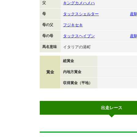
父
キングカメハメハ
母
タックスシェルター
産
母の父
フジキセキ
母の母
タックスヘイブン
産
馬名意味
イタリアの港町
総賞金
賞金
内地方賞金
収得賞金（平地）
出走レース