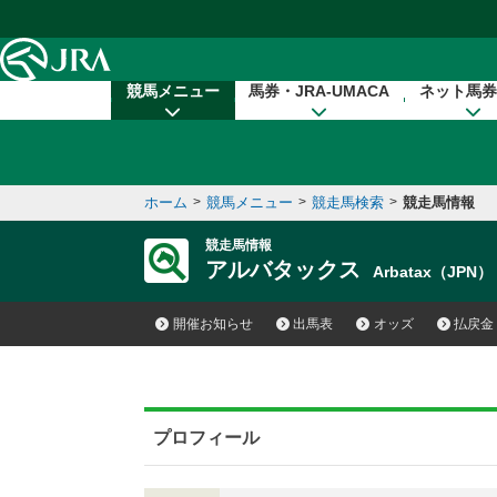
本文へ移動する
競馬メニュー
馬券・JRA-UMACA
ネット馬券
ホーム
>
競馬メニュー
>
競走馬検索
>
競走馬情報
競走馬情報
アルバタックス
Arbatax（JPN）
開催お知らせ
出馬表
オッズ
払戻金
プロフィール