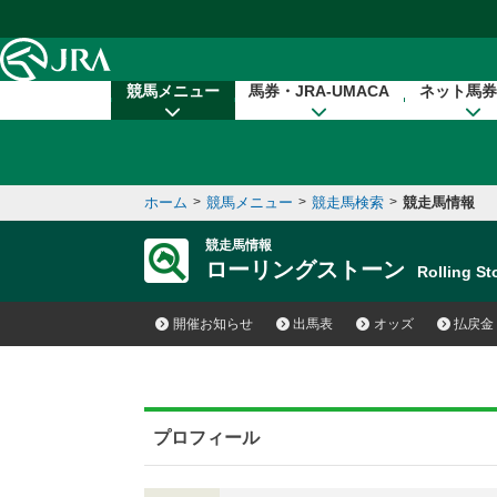
本文へ移動する
競馬メニュー
馬券・JRA-UMACA
ネット馬券
ホーム
>
競馬メニュー
>
競走馬検索
>
競走馬情報
競走馬情報
ローリングストーン
Rolling 
開催お知らせ
出馬表
オッズ
払戻金
プロフィール