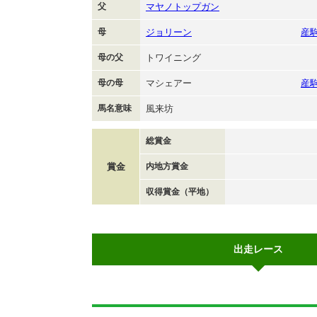
父
マヤノトップガン
母
ジョリーン
産
母の父
トワイニング
母の母
マシェアー
産
馬名意味
風来坊
総賞金
賞金
内地方賞金
収得賞金（平地）
出走レース