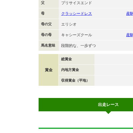
父
プリサイスエンド
母
クラッシードレス
産
母の父
エリシオ
母の母
キャシーズクール
産
馬名意味
段階的な、一歩ずつ
総賞金
賞金
内地方賞金
収得賞金（平地）
出走レース