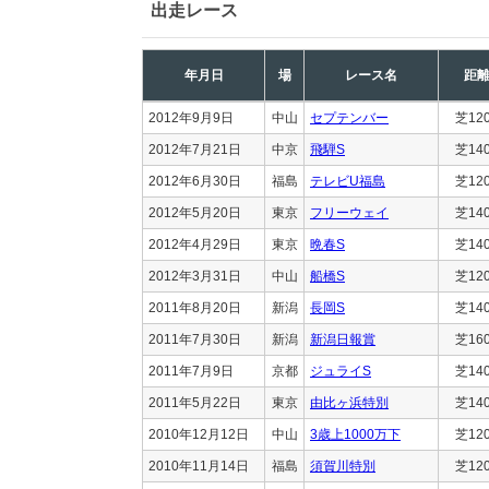
出走レース
年月日
場
レース名
距
2012年9月9日
中山
セプテンバー
芝12
2012年7月21日
中京
飛騨S
芝14
2012年6月30日
福島
テレビU福島
芝12
2012年5月20日
東京
フリーウェイ
芝14
2012年4月29日
東京
晩春S
芝14
2012年3月31日
中山
船橋S
芝12
2011年8月20日
新潟
長岡S
芝14
2011年7月30日
新潟
新潟日報賞
芝16
2011年7月9日
京都
ジュライS
芝14
2011年5月22日
東京
由比ヶ浜特別
芝14
2010年12月12日
中山
3歳上1000万下
芝12
2010年11月14日
福島
須賀川特別
芝12