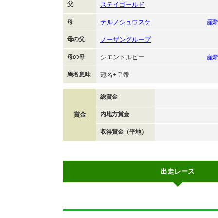
父
ステイゴールド
母
テルノシュウスケ
産
母の父
ノーザングループ
母の母
シエントルビー
産
馬名意味
冠名+皇帝
総賞金
賞金
内地方賞金
収得賞金（平地）
出走レース