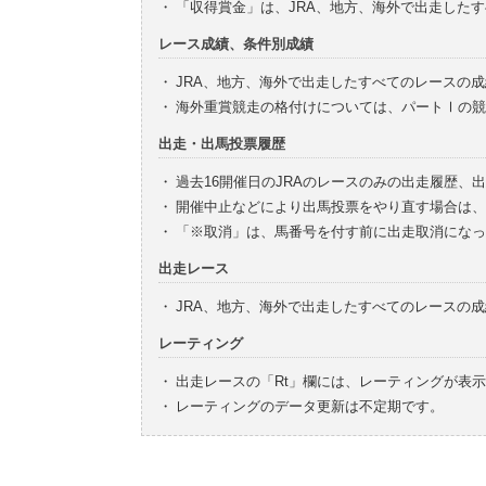
・
「収得賞金」は、JRA、地方、海外で出走した
レース成績、条件別成績
・
JRA、地方、海外で出走したすべてのレースの
・
海外重賞競走の格付けについては、パートⅠの競
出走・出馬投票履歴
・
過去16開催日のJRAのレースのみの出走履歴、
・
開催中止などにより出馬投票をやり直す場合は、
・
「※取消」は、馬番号を付す前に出走取消になっ
出走レース
・
JRA、地方、海外で出走したすべてのレースの
レーティング
・
出走レースの「Rt」欄には、レーティングが表
・
レーティングのデータ更新は不定期です。