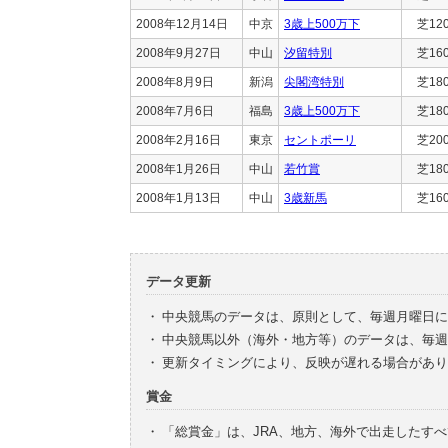
2008年12月14日
中京
3歳上500万下
芝12
2008年9月27日
中山
汐留特別
芝16
2008年8月9日
新潟
尖閣湾特別
芝18
2008年7月6日
福島
3歳上500万下
芝18
2008年2月16日
東京
セントポーリ
芝20
2008年1月26日
中山
若竹賞
芝18
2008年1月13日
中山
3歳新馬
芝16
データ更新
・
中央競馬のデータは、原則として、毎週月曜日に
・
中央競馬以外（海外・地方等）のデータは、毎週
・
更新タイミングにより、反映が遅れる場合があり
賞金
・
「総賞金」は、JRA、地方、海外で出走したす