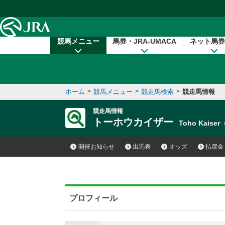
本文へ移動する
競馬メニュー
馬券・JRA-UMACA
ネット馬券
ホーム
>
競馬メニュー
>
競走馬検索
>
競走馬情報
競走馬情報
トーホウカイザー
Toho Kaise
開催お知らせ
出馬表
オッズ
払戻金
プロフィール