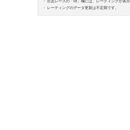
・
出走レースの「Rt」欄には、レーティングが表
・
レーティングのデータ更新は不定期です。