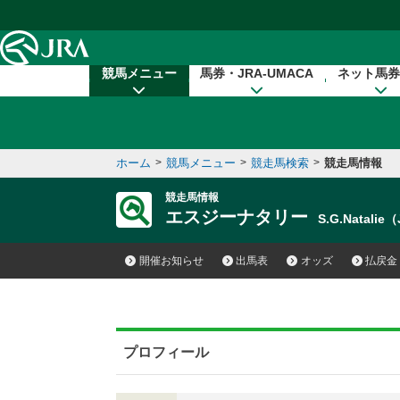
本文へ移動する
競馬メニュー
馬券・JRA-UMACA
ネット馬券
ホーム
>
競馬メニュー
>
競走馬検索
>
競走馬情報
競走馬情報
エスジーナタリー
S.G.Natalie
開催お知らせ
出馬表
オッズ
払戻金
プロフィール