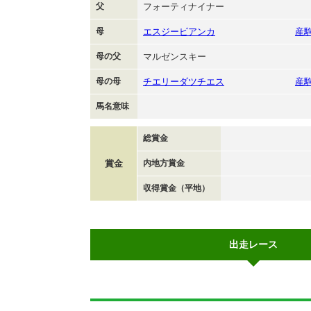
父
フォーティナイナー
母
エスジービアンカ
産
母の父
マルゼンスキー
母の母
チエリーダツチエス
産
馬名意味
総賞金
賞金
内地方賞金
収得賞金（平地）
出走レース