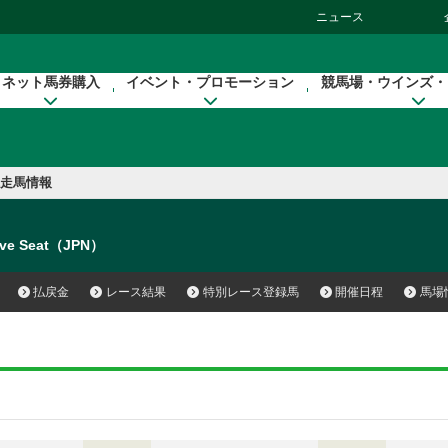
ニュース
ネット馬券購入
イベント・プロモーション
競馬場・ウインズ・
走馬情報
rve Seat（JPN）
払戻金
レース結果
特別レース登録馬
開催日程
馬場