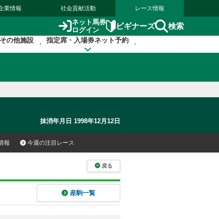
企業情報
社会貢献活動
レース情報
ネット馬券
検索
ビギナーズ
ログイン
その他施設
指定席・入場券ネット予約
抹消年月日 1998年12月12日
情報
今週の注目レース
戻る
産駒一覧