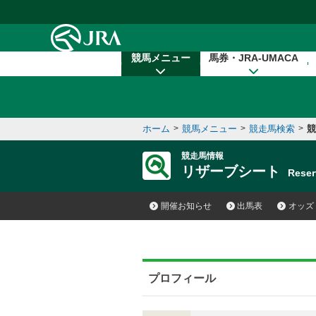
本文へ移動する
競馬メニュー
馬券・JRA-UMACA
ホーム
>
競馬メニュー
>
競走馬検索
>
競
競走馬情報
リザーブシート
Rese
開催お知らせ
出馬表
オッズ
プロフィール