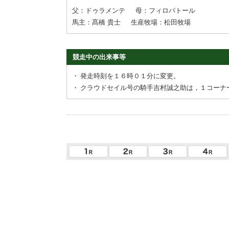
父：ドゥラメンテ
母：フィロパトール
馬主：髙橋 貴士
生産牧場：松田牧場
競走中の出来事等
・
発走時刻を１６時０１分に変更。
・
クラウドセイル号の騎手吉村誠之助は，１コーナ