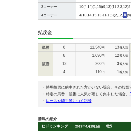
3コーナー
10(4,14)(1,15)(9,13)(11,2,3,12)5
4コーナー
4(10,14,15,13)11(1,5)(2,12,
8
)9
払戻金
8
11,540
13
単勝
円
番人気
8
1,090
12
円
番人気
13
200
3
複勝
円
番人気
4
110
1
円
番人気
・
勝馬投票に的中された方がいない場合、その投票
・
特定の馬番・組番に人気が著しく集中した場合、
・
レースや騎手等につく記号
勝馬の紹介
ヒドゥンキング
牡5
2019年4月29日生