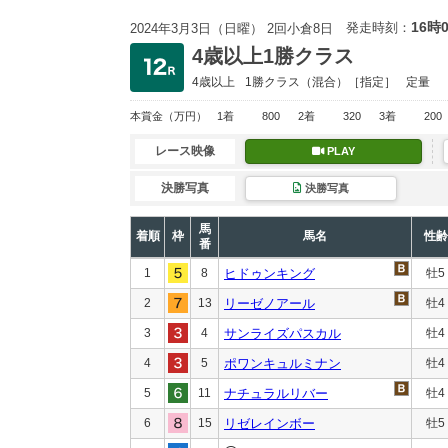
16時
発走時刻：
2024年3月3日（日曜） 2回小倉8日
4歳以上1勝クラス
4歳以上
1勝クラス
（混合）［指定］
定量
本賞金
（万円）
1着
800
2着
320
3着
200
レース映像
PLAY
決勝写真
決勝写真
馬
着順
枠
馬名
性齢
番
1
8
ヒドゥンキング
牡5
2
13
リーゼノアール
牡4
3
4
サンライズパスカル
牡4
4
5
ポワンキュルミナン
牡4
5
11
ナチュラルリバー
牡4
6
15
リゼレインボー
牡5