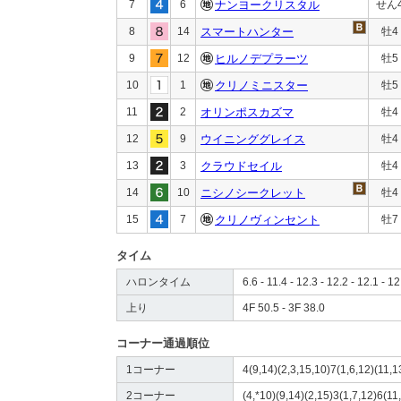
7
6
ナンヨークリスタル
せん
8
14
スマートハンター
牡4
9
12
ヒルノデプラーツ
牡5
10
1
クリノミニスター
牡5
11
2
オリンポスカズマ
牡4
12
9
ウイニンググレイス
牡4
13
3
クラウドセイル
牡4
14
10
ニシノシークレット
牡4
15
7
クリノヴィンセント
牡7
タイム
ハロンタイム
6.6 - 11.4 - 12.3 - 12.2 - 12.1 - 12
上り
4F 50.5 - 3F 38.0
コーナー通過順位
1コーナー
4(9,14)(2,3,15,10)7(1,6,12)(11,1
2コーナー
(4,*10)(9,14)(2,15)3(1,7,12)6(11,