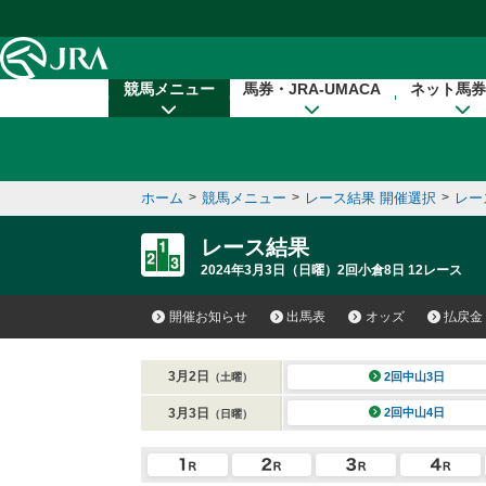
本文へ移動する
競馬メニュー
馬券・JRA-UMACA
ネット馬券
ホーム
>
競馬メニュー
>
レース結果 開催選択
>
レー
レース結果
2024年3月3日（日曜）2回小倉8日 12レース
開催お知らせ
出馬表
オッズ
払戻金
3月2日
2回中山3日
（土曜）
3月3日
2回中山4日
（日曜）