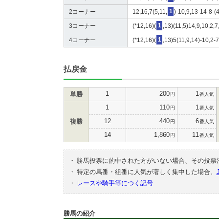
2コーナー
12,16,7(5,11,
1
)-10,9,13-14-8-(4
3コーナー
(*12,16)(
1
,13)(11,5)14,9,10,2,7
4コーナー
(*12,16)(
1
,13)5(11,9,14)-10,2-7
払戻金
1
200
1
単勝
円
番人気
1
110
1
円
番人気
12
440
6
複勝
円
番人気
14
1,860
11
円
番人気
・
勝馬投票に的中された方がいない場合、その投票
・
特定の馬番・組番に人気が著しく集中した場合、
・
レースや騎手等につく記号
勝馬の紹介