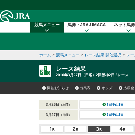
本文へ移動する
競馬メニュー
馬券・JRA-UMACA
ネット馬券
ホーム
>
競馬メニュー
>
レース結果 開催選択
>
レー
レース結果
2016年3月27日（日曜）2回阪神2日 3レース
開催お知らせ
出馬表
オッズ
払戻金
3月26日
3回中山1日
（土曜）
3月27日
3回中山2日
（日曜）