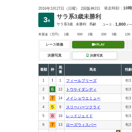
10時
発走時刻：
2016年3月27日（日曜） 2回阪神2日
サラ系3歳未勝利
1,800
サラ系3歳
未勝利
馬齢
コース：
メー
本賞金
（万円）
1着
500
2着
200
3着
130
レース映像
PLAY
決勝写真
決勝写真
馬
着順
枠
馬名
性齢
番
1
1
フィールブリーズ
牡3
2
12
トウケイダンディ
牡3
3
14
メイショウエミュー
牡3
4
9
スリーハーツクライ
牡3
5
16
レッドジェイド
牡3
6
13
ローズウィスパー
牝3