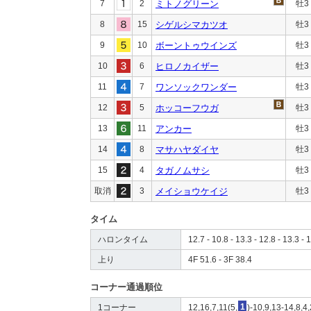
7
2
ミトノグリーン
牡3
8
15
シゲルシマカツオ
牡3
9
10
ボーントゥウインズ
牡3
10
6
ヒロノカイザー
牡3
11
7
ワンソックワンダー
牡3
12
5
ホッコーフウガ
牡3
13
11
アンカー
牡3
14
8
マサハヤダイヤ
牡3
15
4
タガノムサシ
牡3
取消
3
メイショウケイジ
牡3
タイム
ハロンタイム
12.7 - 10.8 - 13.3 - 12.8 - 13.3 - 
上り
4F 51.6 - 3F 38.4
コーナー通過順位
1コーナー
12,16,7,11(5,
1
)-10,9,13-14,8,4