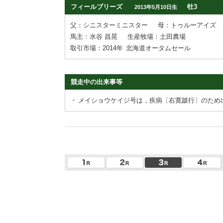
フィールブリーズ
牡3
2013年5月10日生
父：シニスターミニスター
母：トゥルーアイズ
馬主：水谷 昌晃
生産牧場：土田農場
取引市場：2014年
北海道オータムセール
競走中の出来事等
・
メイショウケイジ号は，疾病〔右寛跛行〕のため