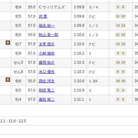
牝4
55.0
C.ウィリアムズ
1:09.8
3
３／４
5
6
牡5
57.0
武 豊
1:09.8
3
クビ
11
10
牡5
57.0
福永 祐一
1:09.9
3
１／２
14
13
牝5
55.0
秋山 真一郎
1:10.0
3
１／２
11
10
牡7
57.0
太宰 啓介
1:10.0
3
クビ
10
10
牡6
57.0
小林 徹弥
1:10.2
3
１
3
4
せん5
57.0
藤岡 佑介
1:10.3
3
クビ
14
15
せん8
57.0
水口 優也
1:10.3
3
クビ
8
8
牝6
55.0
四位 洋文
1:10.6
3
１ 3/4
16
16
牡5
57.0
和田 竜二
1:10.9
3
２
5
4
牡4
57.0
菱田 裕二
1:11.1
3
１
5
6
11.1 - 11.6 - 12.5