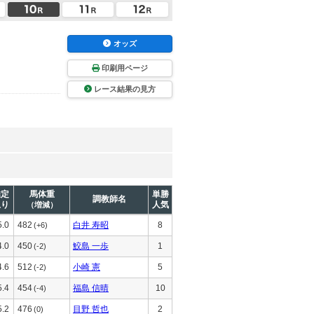
オッズ
印刷用ページ
レース結果の見方
推定
馬体重
単勝
調教師名
上り
人気
（増減）
5.0
482
白井 寿昭
8
(+6)
4.0
450
鮫島 一歩
1
(-2)
4.6
512
小崎 憲
5
(-2)
5.4
454
福島 信晴
10
(-4)
5.2
476
目野 哲也
2
(0)