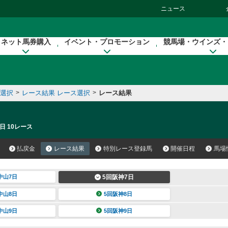
ニュース
ネット馬券購入
イベント・プロモーション
競馬場・ウインズ・
催選択
>
レース結果 レース選択
>
レース結果
日 10レース
払戻金
レース結果
特別レース登録馬
開催日程
馬場
中山7日
5回阪神7日
中山8日
5回阪神8日
中山9日
5回阪神9日