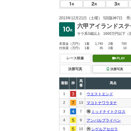
発
2013年12月21日（土曜） 5回阪神7日
六甲アイランドステ
サラ系3歳以上
1600万円以下
（
本賞金
（万円）
1着
1,740
2着
700
付加賞
（万円）
1着
35
2着
10
レース映像
PLAY
決勝写真
決勝写真
馬
着順
枠
馬名
番
1
6
ウエストエンド
2
13
マコトナワラタナ
3
7
ミッドナイトクロス
4
9
アンバルブライベン
5
10
シゲルアセロラ