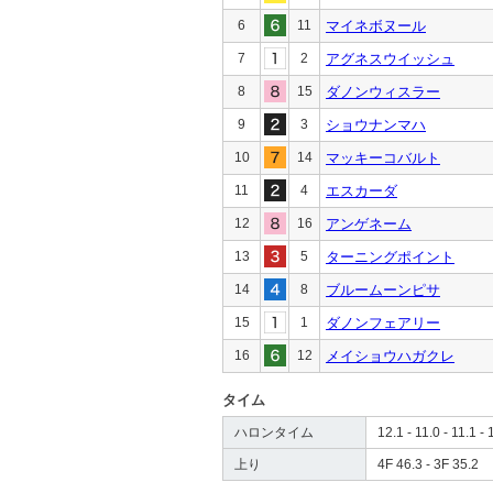
6
11
マイネボヌール
7
2
アグネスウイッシュ
8
15
ダノンウィスラー
9
3
ショウナンマハ
10
14
マッキーコバルト
11
4
エスカーダ
12
16
アンゲネーム
13
5
ターニングポイント
14
8
ブルームーンピサ
15
1
ダノンフェアリー
16
12
メイショウハガクレ
タイム
ハロンタイム
12.1 - 11.0 - 11.1 - 
上り
4F 46.3 - 3F 35.2