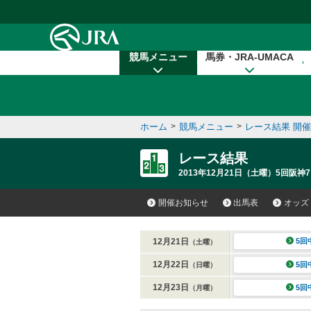
本文へ移動する
競馬メニュー
馬券・JRA-UMACA
ホーム
>
競馬メニュー
>
レース結果 開
レース結果
2013年12月21日（土曜）5回阪神7
開催お知らせ
出馬表
オッズ
12月21日
5回
（土曜）
12月22日
5回
（日曜）
12月23日
5回
（月曜）