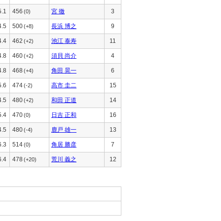
5.1
456
宮 徹
3
(0)
4.5
500
長浜 博之
9
(+8)
4.4
462
池江 泰寿
11
(+2)
4.8
460
須貝 尚介
4
(+2)
4.8
468
角田 晃一
6
(+4)
5.6
474
高市 圭二
15
(-2)
4.5
480
和田 正道
14
(+2)
5.4
470
日吉 正和
16
(0)
4.5
480
鹿戸 雄一
13
(-4)
6.3
514
角居 勝彦
7
(0)
6.4
478
荒川 義之
12
(+20)