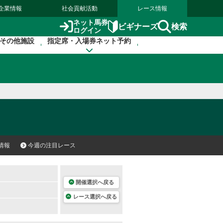
企業情報
社会貢献活動
レース情報
ネット馬券
検索
ビギナーズ
ログイン
その他施設
指定席・入場券ネット予約
情報
今週の注目レース
開催選択へ戻る
レース選択へ戻る