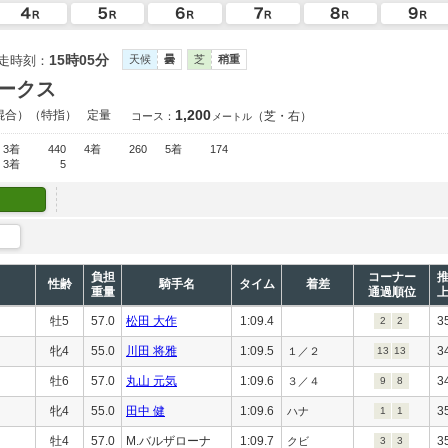
15時05分
走時刻：
天候
曇
芝
稍重
ークス
1,200
混合）（特指）
定量
（芝・右）
コース：
メートル
3着
440
4着
260
5着
174
3着
5
負担
コーナー
性齢
騎手名
タイム
着差
重量
通過順位
牡5
57.0
松田 大作
1:09.4
3
2
2
牝4
55.0
川田 将雅
1:09.5
3
１／２
13
13
牡6
57.0
丸山 元気
1:09.6
3
３／４
9
8
牝4
55.0
田中 健
1:09.6
3
ハナ
1
1
牡4
57.0
M.バルザローナ
1:09.7
3
クビ
3
3