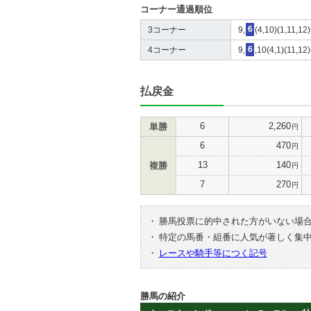
コーナー通過順位
3コーナー
9,
6
(4,10)(1,11,12
4コーナー
9,
6
,10(4,1)(11,12)
払戻金
6
2,260
単勝
円
6
470
円
13
140
複勝
円
7
270
円
・
勝馬投票に的中された方がいない場
・
特定の馬番・組番に人気が著しく集
・
レースや騎手等につく記号
勝馬の紹介