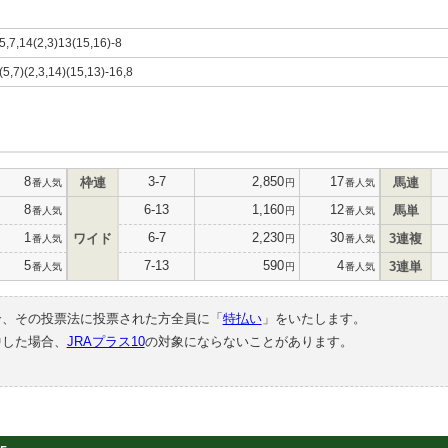
)5,7,14(2,3)13(15,16)-8
(5,7)(2,3,14)(15,13)-16,8
8
3-7
2,850
17
枠連
馬連
番人気
円
番人気
8
6-13
1,160
12
馬単
番人気
円
番人気
1
6-7
2,230
30
ワイド
3連複
番人気
円
番人気
5
7-13
590
4
3連単
番人気
円
番人気
合、その投票法に投票された方全員に「
特払い
」をいたします。
中した場合、
JRAプラス10
の対象にならないことがあります。