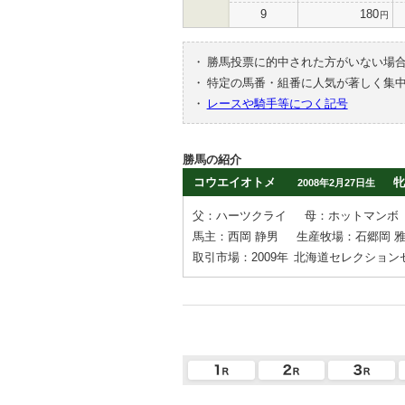
9
180
円
・
勝馬投票に的中された方がいない場
・
特定の馬番・組番に人気が著しく集
・
レースや騎手等につく記号
勝馬の紹介
コウエイオトメ
牝
2008年2月27日生
父：ハーツクライ
母：ホットマンボ
馬主：西岡 静男
生産牧場：石郷岡 
取引市場：2009年
北海道セレクション