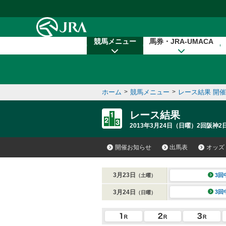
本文へ移動する
競馬メニュー
馬券・JRA-UMACA
ホーム
>
競馬メニュー
>
レース結果 開
レース結果
2013年3月24日（日曜）2回阪神2
開催お知らせ
出馬表
オッズ
3月23日
3回
（土曜）
3月24日
3回
（日曜）