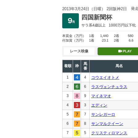
発
2013年3月24日（日曜） 2回阪神2日
四国新聞杯
サラ系4歳以上
1000万円以下
牝
本賞金
（万円）
1着
1,440
2着
580
付加賞
（万円）
1着
23.1
2着
6.6
レース映像
PLAY
馬
着順
枠
馬名
番
1
4
コウエイオトメ
2
6
ラスヴェンチュラス
3
9
マイネマオ
4
3
エディン
5
7
サンレガーロ
6
8
サンマルクイーン
7
5
クリスティロマンス