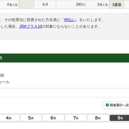
4
6-9
290
3
3連単
番人気
円
番人気
合、その投票法に投票された方全員に「
特払い
」をいたします。
中した場合、
JRAプラス10
の対象にならないことがあります。
5
雅樹
セール
開催選択へ戻