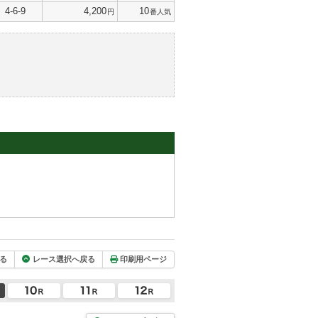
4-6-9
4,200
10
円
番人気
る
レース選択へ戻る
印刷用ページ