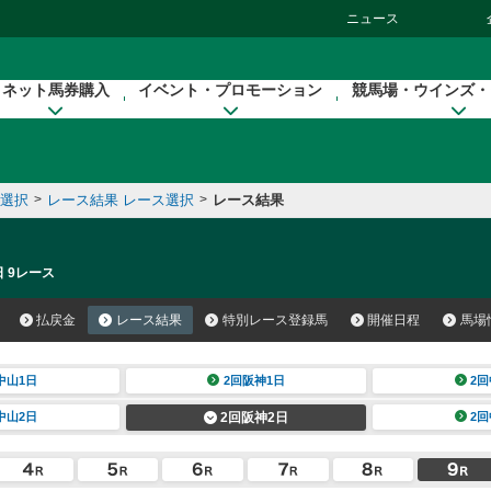
ニュース
ネット馬券購入
イベント・プロモーション
競馬場・ウインズ・
催選択
>
レース結果 レース選択
>
レース結果
日 9レース
払戻金
レース結果
特別レース登録馬
開催日程
馬場
中山1日
2回阪神1日
2回
中山2日
2回阪神2日
2回