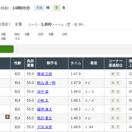
14時05分
走時刻：
天候
晴
芝
良
1,800
［指定］
定量
（芝・右 外）
コース：
メートル
3着
360
4着
220
5着
144
3着
3.3
負担
コーナー
性齢
騎手名
タイム
着差
重量
通過順位
牝5
55.0
勝浦 正樹
1:47.9
3
9
7
牝4
55.0
秋山 真一郎
1:47.9
3
クビ
4
5
牝5
55.0
浜中 俊
1:48.0
3
３／４
5
3
牝4
55.0
小牧 太
1:48.1
3
３／４
1
1
牝5
55.0
藤岡 康太
1:48.2
3
１／２
8
7
牝4
55.0
熊沢 重文
1:48.3
3
クビ
2
2
牝6
55.0
川須 栄彦
1:48.6
3
１ 3/4
5
7