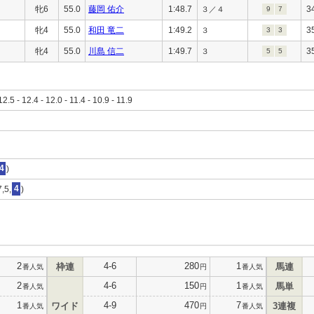
牝6
55.0
藤岡 佑介
1:48.7
3
３／４
9
7
牝4
55.0
和田 竜二
1:49.2
3
３
3
3
牝4
55.0
川島 信二
1:49.7
3
３
5
5
12.5 - 12.4 - 12.0 - 11.4 - 10.9 - 11.9
4
)
7,5,
4
)
2
4-6
280
1
枠連
馬連
番人気
円
番人気
2
4-6
150
1
馬単
番人気
円
番人気
1
4-9
470
7
ワイド
3連複
番人気
円
番人気