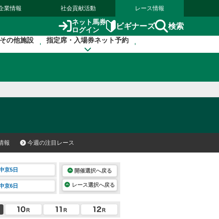
企業情報
社会貢献活動
レース情報
ネット馬券
検索
ビギナーズ
ログイン
その他施設
指定席・入場券ネット予約
情報
今週の注目レース
中京5日
開催選択へ戻る
レース選択へ戻る
中京6日