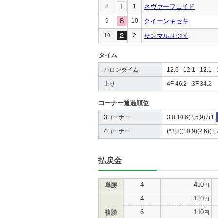
8
1
ネヴァーフェイド
9
10
クイーンキセキ
10
2
サンマルリジイ
タイム
ハロンタイム
12.6 - 12.1 - 12.1 - 
上り
4F 46.2 - 3F 34.2
コーナー通過順位
3コーナー
3,8,10,6(2,5,9)7(1,
4コーナー
(*3,8)(10,9)(2,6)(1,
払戻金
4
430
単勝
円
4
130
円
6
110
複勝
円