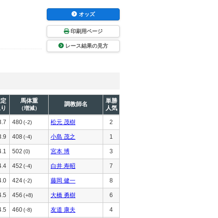
オッズ
印刷用ページ
レース結果の見方
推定
馬体重
単勝
調教師名
上り
人気
（増減）
3.7
480
松元 茂樹
2
(-2)
3.9
408
小島 茂之
1
(-4)
4.1
502
宮本 博
3
(0)
4.4
452
白井 寿昭
7
(-4)
4.0
424
藤岡 健一
8
(-2)
4.5
456
大橋 勇樹
6
(+8)
4.5
460
友道 康夫
4
(-8)