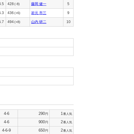
4.5
428
藤岡 健一
5
(-8)
5.3
436
岩元 市三
9
(+6)
5.7
494
山内 研二
10
(+8)
4-6
290
1
円
番人気
4-6
900
2
円
番人気
4-6-9
650
2
円
番人気