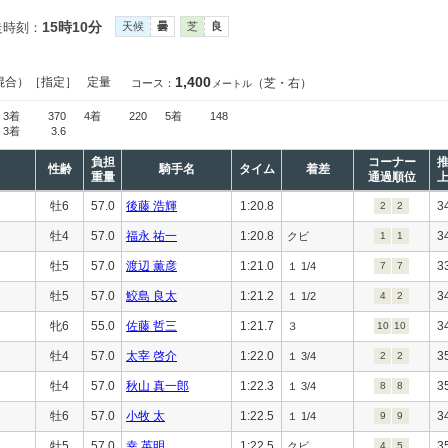
15時10分
走時刻：
天候
曇
芝
良
1,400
混合）［指定］
定量
（芝・右）
コース：
メートル
3着
370
4着
220
5着
148
3着
3.6
負担
コーナー
性齢
騎手名
タイム
着差
重量
通過順位
牡6
57.0
後藤 浩輝
1:20.8
3
2
2
牡4
57.0
福永 祐一
1:20.8
3
クビ
1
1
牡5
57.0
渡辺 薫彦
1:21.0
3
１ 1/4
7
7
牡5
57.0
鮫島 良太
1:21.2
3
１ 1/2
4
2
牝6
55.0
佐藤 哲三
1:21.7
3
３
10
10
牡4
57.0
太宰 啓介
1:22.0
3
１ 3/4
2
2
牡4
57.0
秋山 真一郎
1:22.3
3
１ 3/4
8
8
牡6
57.0
小牧 太
1:22.5
3
１ 1/4
9
9
牡5
57.0
幸 英明
1:22.5
3
クビ
4
5