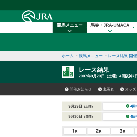
本文へ移動する
競馬メニュー
馬券・JRA-UMACA
ホーム
>
競馬メニュー
>
レース結果 開
レース結果
2007年9月29日（土曜）4回阪神7日
開催お知らせ
出馬表
オッズ
9月29日
4回
（土曜）
9月30日
4回
（日曜）