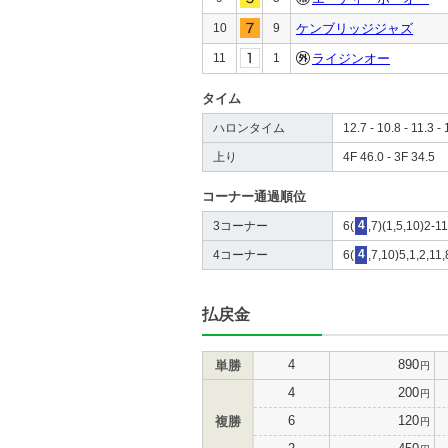
10
9
ケンブリッジジャズ
11
1
ライジンオー
タイム
ハロンタイム
12.7 - 10.8 - 11.3 - 
上り
4F 46.0 - 3F 34.5
コーナー通過順位
3コーナー
6(
4
,7)(1,5,10)2-11
4コーナー
6(
4
,7,10)5,1,2,11,
払戻金
4
890
単勝
円
4
200
円
6
120
複勝
円