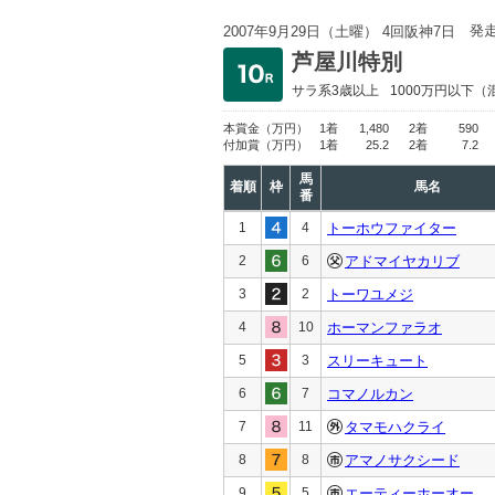
発
2007年9月29日（土曜） 4回阪神7日
芦屋川特別
サラ系3歳以上
1000万円以下
（
本賞金
（万円）
1着
1,480
2着
590
付加賞
（万円）
1着
25.2
2着
7.2
馬
着順
枠
馬名
番
1
4
トーホウファイター
2
6
アドマイヤカリブ
3
2
トーワユメジ
4
10
ホーマンファラオ
5
3
スリーキュート
6
7
コマノルカン
7
11
タマモハクライ
8
8
アマノサクシード
9
5
エーティーホーオー