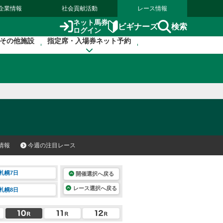
企業情報
社会貢献活動
レース情報
ネット馬券
検索
ビギナーズ
ログイン
その他施設
指定席・入場券ネット予約
情報
今週の注目レース
札幌7日
開催選択へ戻る
レース選択へ戻る
札幌8日