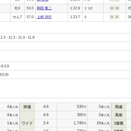
牝3
53.0
和田 竜二
1:22.9
3
２ 1/2
11
10
せん7
57.0
上村 洋行
1:23.7
3
５
4
6
11.5 - 11.3 - 11.3 - 11.9
-8,3,9
8(3,9)
4
4-6
530
3
枠連
馬連
番人気
円
番人気
4
4-6
300
3
馬単
番人気
円
番人気
1
2-4
1,740
18
ワイド
3連複
番人気
円
番人気