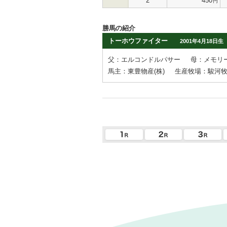
2
450
円
勝馬の紹介
トーホウファイター
2001年4月18日生
父：エルコンドルパサー
母：メモリ
馬主：東豊物産(株)
生産牧場：駿河