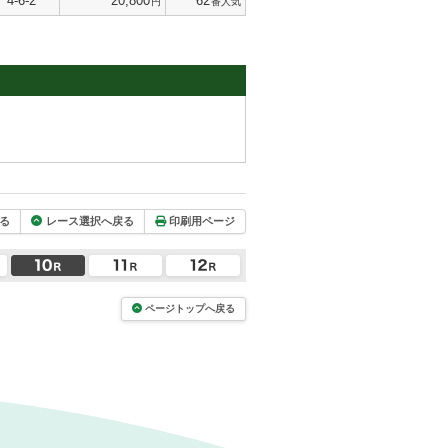
4-6-2
20,800
62
円
番人気
る
レース選択へ戻る
印刷用ページ
ページトップへ戻る