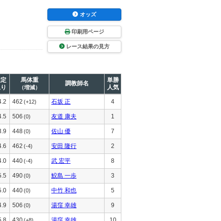
オッズ
印刷用ページ
レース結果の見方
推定
馬体重
単勝
調教師名
上り
人気
（増減）
4.2
462
石坂 正
4
(+12)
4.5
506
友道 康夫
1
(0)
3.9
448
佐山 優
7
(0)
4.6
462
安田 隆行
2
(-4)
4.0
440
武 宏平
8
(-4)
5.5
490
鮫島 一歩
3
(0)
5.0
440
中竹 和也
5
(0)
4.9
506
湯窪 幸雄
9
(0)
5.8
430
湯窪 幸雄
10
(+8)