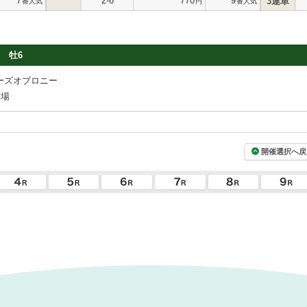
7
2-6
770
9
3連単
番人気
円
番人気
牡6
ーズオブロニー
牧場
開催選択へ戻