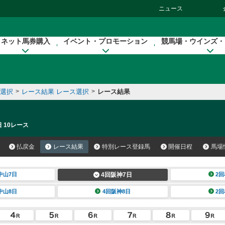
ニュース
ネット馬券購入
イベント・プロモーション
競馬場・ウインズ・
催選択
>
レース結果 レース選択
>
レース結果
 10レース
払戻金
レース結果
特別レース登録馬
開催日程
馬場
中山7日
4回阪神7日
2回
中山8日
4回阪神8日
2回