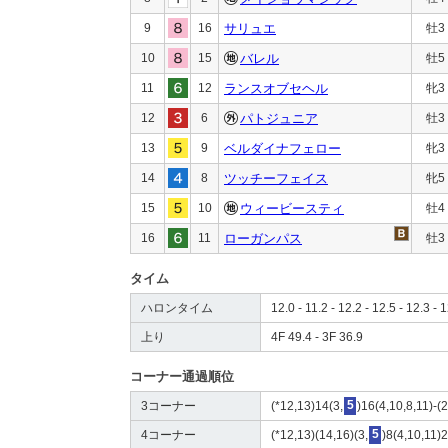
9
16
サリュエ
牡3
10
15
バレル
牡5
11
12
ランスオブセヘル
牝3
12
6
パトジュニア
牡3
13
9
ベルダイナフェロー
牝3
14
8
ツッチーフェイス
牝5
15
10
ウィービースティ
牡4
16
11
ローガンパス
牡3
タイム
ハロンタイム
12.0 - 11.2 - 12.2 - 12.5 - 12.3 - 
上り
4F 49.4 - 3F 36.9
コーナー通過順位
3コーナー
(*12,13)14(3,
5
)16(4,10,8,11)-(2
4コーナー
(*12,13)(14,16)(3,
5
)8(4,10,11)2