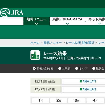
本文へ移動する
競馬メニュー
馬券・JRA-UMACA
ネット馬券
ホーム
>
競馬メニュー
>
レース結果 開催選択
>
レー
レース結果
2024年12月21日（土曜）7回京都7日 8レース
開催お知らせ
出馬表
オッズ
払戻金
12月21日
5回中山7日
（土曜）
12月22日
5回中山8日
（日曜）