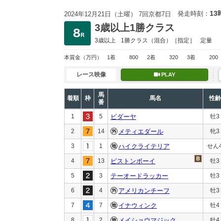
13
発走時刻：
2024年12月21日（土曜） 7回京都7日
3歳以上1勝クラス
3歳以上
1勝クラス
（混合）［指定］
定量
本賞金
（万円）
1着
800
2着
320
3着
200
レース映像
PLAY
馬
着順
枠
馬名
性齢
番
1
5
ビダーヤ
牡3
2
14
メティエダール
牝3
3
1
ハイクライテリア
せん
4
13
ピストンボーイ
牡3
5
3
テーオードラッカー
牡3
6
4
アメリカンチーフ
牡3
7
7
イナウィンク
牡4
8
2
メイショウマジック
牡4