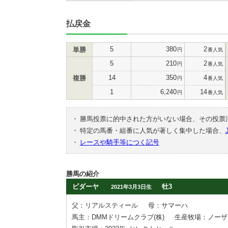
払戻金
5
380
2
単勝
円
番人気
5
210
2
円
番人気
14
350
4
複勝
円
番人気
1
6,240
14
円
番人気
・
勝馬投票に的中された方がいない場合、その投票
・
特定の馬番・組番に人気が著しく集中した場合、
・
レースや騎手等につく記号
勝馬の紹介
ビダーヤ
牡3
2021年3月3日生
父：リアルスティール
母：サマーハ
馬主：DMMドリームクラブ(株)
生産牧場：ノーザ