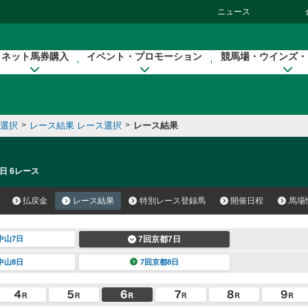
ニュース
ネット馬券購入
イベント・プロモーション
競馬場・ウインズ・
催選択
>
レース結果 レース選択
>
レース結果
日 6レース
払戻金
レース結果
特別レース登録馬
開催日程
馬場
中山7日
7回京都7日
中山8日
7回京都8日