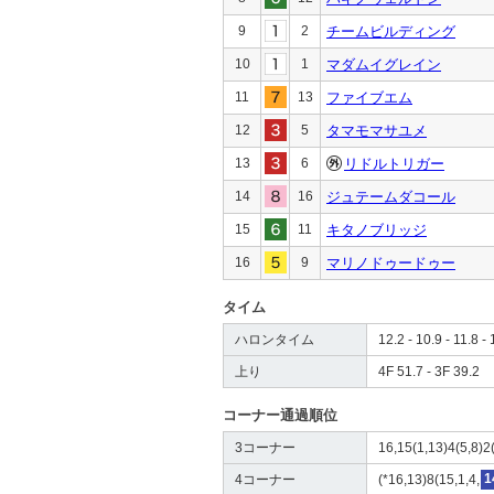
9
2
チームビルディング
10
1
マダムイグレイン
11
13
ファイブエム
12
5
タマモマサユメ
13
6
リドルトリガー
14
16
ジュテームダコール
15
11
キタノブリッジ
16
9
マリノドゥードゥー
タイム
ハロンタイム
12.2 - 10.9 - 11.8 - 
上り
4F 51.7 - 3F 39.2
コーナー通過順位
3コーナー
16,15(1,13)4(5,8)2(
4コーナー
(*16,13)8(15,1,4,
1