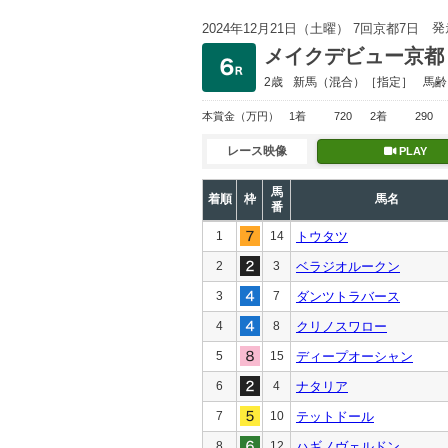
発
2024年12月21日（土曜） 7回京都7日
メイクデビュー京都
2歳
新馬
（混合）［指定］
馬齢
本賞金
（万円）
1着
720
2着
290
レース映像
PLAY
馬
着順
枠
馬名
番
1
14
トウタツ
2
3
ベラジオルークン
3
7
ダンツトラバース
4
8
クリノスワロー
5
15
ディープオーシャン
6
4
ナタリア
7
10
テットドール
8
12
ハギノヴェルドン