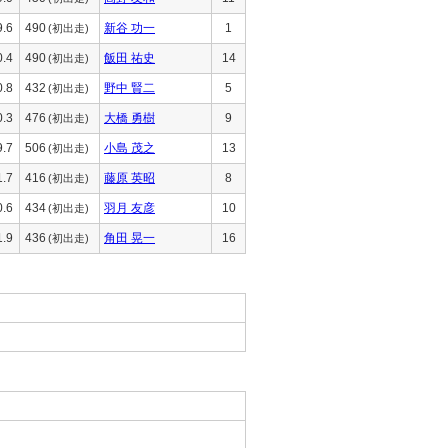
9.6
490
新谷 功一
1
(初出走)
0.4
490
飯田 祐史
14
(初出走)
0.8
432
野中 賢二
5
(初出走)
0.3
476
大橋 勇樹
9
(初出走)
9.7
506
小島 茂之
13
(初出走)
1.7
416
藤原 英昭
8
(初出走)
0.6
434
羽月 友彦
10
(初出走)
1.9
436
角田 晃一
16
(初出走)