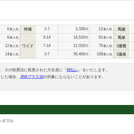
6
2-7
3,330
12
枠連
馬連
番人気
円
番人気
6
3-14
14,510
81
馬単
番人気
円
番人気
12
7-14
12,010
75
ワイド
3連複
番人気
円
番人気
14
3-7
30,400
109
3連単
番人気
円
番人気
合、その投票法に投票された方全員に「
特払い
」をいたします。
中した場合、
JRAプラス10
の対象にならないことがあります。
ンダズル