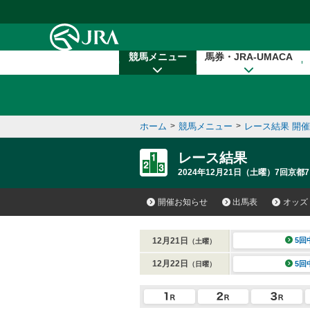
本文へ移動する
競馬メニュー
馬券・JRA-UMACA
ホーム
>
競馬メニュー
>
レース結果 開
レース結果
2024年12月21日（土曜）7回京都7
開催お知らせ
出馬表
オッズ
12月21日
5回
（土曜）
12月22日
5回
（日曜）