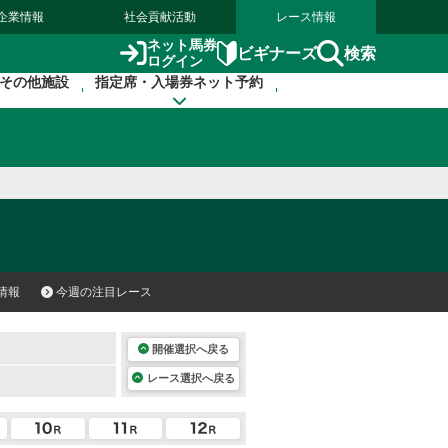
企業情報
社会貢献活動
レース情報
ネット馬券
検索
ビギナーズ
ログイン
その他施設
指定席・入場券ネット予約
情報
今週の注目レース
開催選択へ戻る
レース選択へ戻る