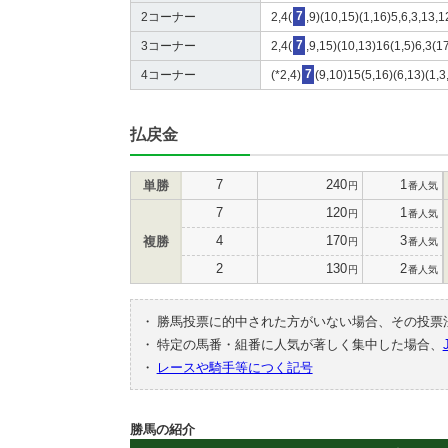
2コーナー
2,4(
7
,9)(10,15)(1,16)5,6,3,13,1
3コーナー
2,4(
7
,9,15)(10,13)16(1,5)6,3(1
4コーナー
(*2,4)
7
(9,10)15(5,16)(6,13)(1,3
払戻金
7
240
1
単勝
円
番人気
7
120
1
円
番人気
4
170
3
複勝
円
番人気
2
130
2
円
番人気
・
勝馬投票に的中された方がいない場合、その投票
・
特定の馬番・組番に人気が著しく集中した場合、
・
レースや騎手等につく記号
勝馬の紹介