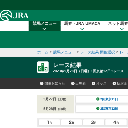
本文へ移動する
競馬メニュー
馬券・JRA-UMACA
ネット馬券
ホーム
>
競馬メニュー
>
レース結果 開催選択
>
レー
レース結果
2023年5月28日（日曜）1回京都12日 5レース
開催お知らせ
出馬表
オッズ
払戻金
5月27日
2回東京11日
（土曜）
5月28日
2回東京12日
（日曜）