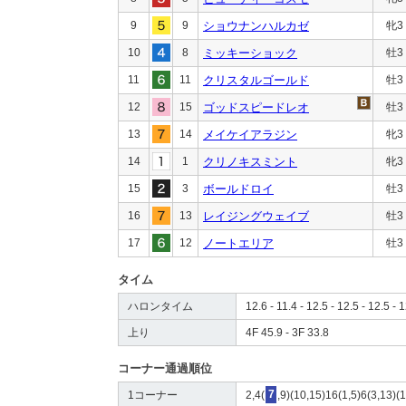
9
9
ショウナンハルカゼ
牝3
10
8
ミッキーショック
牡3
11
11
クリスタルゴールド
牡3
12
15
ゴッドスピードレオ
牡3
13
14
メイケイアラジン
牝3
14
1
クリノキスミント
牝3
15
3
ボールドロイ
牡3
16
13
レイジングウェイブ
牡3
17
12
ノートエリア
牡3
タイム
ハロンタイム
12.6 - 11.4 - 12.5 - 12.5 - 12.5 - 1
上り
4F 45.9 - 3F 33.8
コーナー通過順位
1コーナー
2,4(
7
,9)(10,15)16(1,5)6(3,13)(