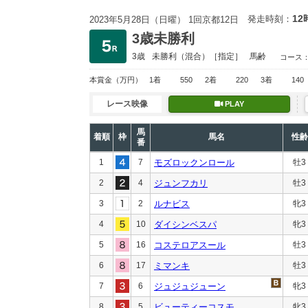
12
発走時刻：
2023年5月28日（日曜） 1回京都12日
3歳未勝利
3歳
未勝利
（混合）［指定］
馬齢
コース
本賞金
（万円）
1着
550
2着
220
3着
140
レース映像
PLAY
馬
着順
枠
馬名
性齢
番
1
7
モズロックンロール
牡3
2
4
ジュンフカリ
牡3
3
2
ルナビス
牝3
4
10
ダイシンベスパ
牝3
5
16
コステロアスール
牡3
6
17
ミマンキ
牡3
7
6
ジュジュジューン
牝3
8
5
ビューティーコスモ
牝3