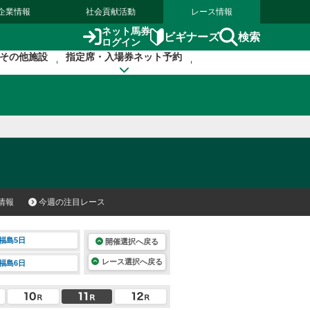
企業情報
社会貢献活動
レース情報
ネット馬券
検索
ビギナーズ
ログイン
その他施設
指定席・入場券ネット予約
情報
今週の注目レース
福島5日
開催選択へ戻る
レース選択へ戻る
福島6日