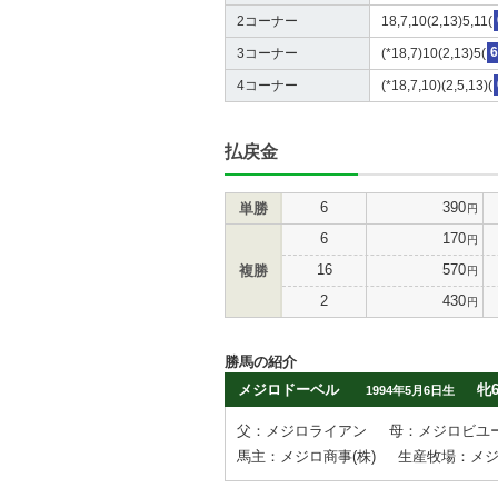
2コーナー
18,7,10(2,13)5,11(
3コーナー
(*18,7)10(2,13)5(
6
4コーナー
(*18,7,10)(2,5,13)(
払戻金
6
390
単勝
円
6
170
円
16
570
複勝
円
2
430
円
勝馬の紹介
メジロドーベル
牝
1994年5月6日生
父：メジロライアン
母：メジロビユ
馬主：メジロ商事(株)
生産牧場：メ