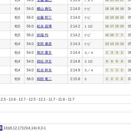
牝4
54.0
横山 典弘
2:14.0
3
クビ
18
18
18
18
牝5
56.0
佐藤 哲三
2:14.0
3
クビ
10
10
10
10
牝5
56.0
松永 昌博
2:14.2
3
１ 1/2
16
17
15
15
牝5
56.0
的場 均
2:14.2
3
クビ
10
10
7
7
牝4
54.0
安田 康彦
2:14.3
3
クビ
13
13
13
14
牝4
54.0
熊沢 重文
2:14.4
3
３／４
2
3
3
2
牝4
54.0
四位 洋文
2:14.8
3
２ 1/2
6
6
6
4
牝4
54.0
松永 幹夫
2:14.9
3
３／４
1
1
1
1
牝6
56.0
和田 竜二
2:15.8
3
５
2
2
2
2
12.5 - 12.6 - 12.7 - 12.5 - 12.1 - 11.7 - 11.8 - 11.7
6
,16)(8,12,17)15(4,14)-9,3-1