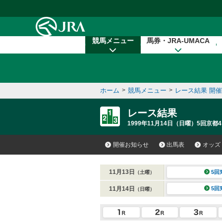
本文へ移動する
競馬メニュー
馬券・JRA-UMACA
ホーム
>
競馬メニュー
>
レース結果 開
レース結果
1999年11月14日（日曜）5回京都4
開催お知らせ
出馬表
オッズ
11月13日
5回
（土曜）
11月14日
5回
（日曜）