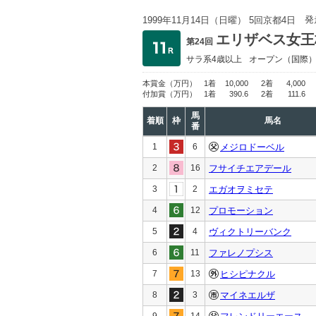
発
1999年11月14日（日曜） 5回京都4日
エリザベス女王
第24回
サラ系4歳以上
オープン
（国際
本賞金
（万円）
1着
10,000
2着
4,000
付加賞
（万円）
1着
390.6
2着
111.6
馬
着順
枠
馬名
番
1
6
メジロドーベル
2
16
フサイチエアデール
3
2
エガオヲミセテ
4
12
プロモーション
5
4
ヴィクトリーバンク
6
11
ファレノプシス
7
13
ヒシピナクル
8
3
マイネエルザ
9
14