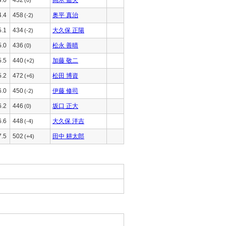
4.4
458
奥平 真治
(-2)
5.1
434
大久保 正陽
(-2)
5.0
436
松永 善晴
(0)
5.5
440
加藤 敬二
(+2)
5.2
472
松田 博資
(+6)
6.0
450
伊藤 修司
(-2)
6.2
446
坂口 正大
(0)
6.6
448
大久保 洋吉
(-4)
7.5
502
田中 耕太郎
(+4)