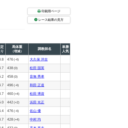
印刷用ページ
レース結果の見方
推定
馬体重
単勝
調教師名
上り
人気
（増減）
4.8
476
大久保 洋吉
(-4)
4.7
438
松田 国英
(0)
5.2
458
音無 秀孝
(0)
4.7
496
和田 正道
(-4)
4.7
460
松田 博資
(+4)
5.0
442
浜田 光正
(+2)
5.4
476
佐山 優
(-4)
4.7
428
中村 均
(+4)
4.6
432
高木 嘉夫
(0)