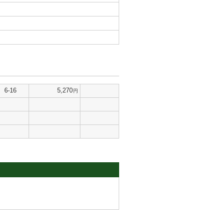
6-16
5,270
円