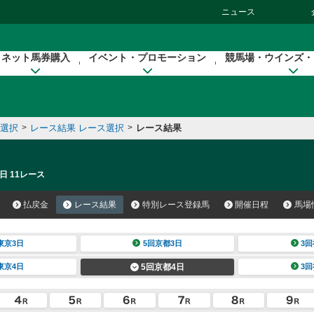
ニュース
ネット馬券購入
イベント・プロモーション
競馬場・ウインズ・
催選択
>
レース結果 レース選択
>
レース結果
日 11レース
払戻金
レース結果
特別レース登録馬
開催日程
馬場
東京3日
5回京都3日
3回
東京4日
5回京都4日
3回