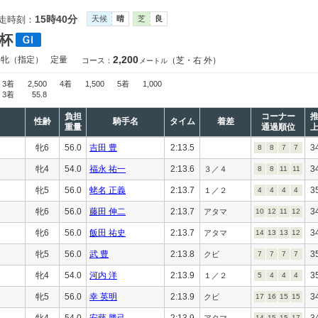
15時40分
走時刻：
天候
晴
芝
良
杯
2,200
）牝（指定）
定量
（芝・右 外）
コース：
メートル
3着
2,500
4着
1,500
5着
1,000
3着
55.8
負担
コーナー
性齢
騎手名
タイム
着差
重量
通過順位
牝6
56.0
吉田 豊
2:13.5
3
8
8
7
7
牝4
54.0
福永 祐一
2:13.6
3
３／４
8
8
11
11
牝5
56.0
蛯名 正義
2:13.7
3
１／２
4
4
4
4
牝6
56.0
藤田 伸二
2:13.7
3
アタマ
10
12
11
12
牝6
56.0
飯田 祐史
2:13.7
3
アタマ
14
13
13
12
牝5
56.0
武 豊
2:13.8
3
クビ
7
7
7
7
牝4
54.0
河内 洋
2:13.9
3
１／２
5
4
4
4
牝5
56.0
幸 英明
2:13.9
3
クビ
17
16
15
15
牝4
54.0
安藤 勝己
2:13.9
3
アタマ
14
15
15
17