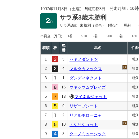
10時
発走時刻：
1997年11月8日（土曜） 5回京都3日
サラ系3歳未勝利
サラ系3歳
未勝利
（混合）［指定］
馬齢
本賞金
（万円）
1着
510
2着
200
3着
130
馬
着順
枠
馬名
性齢
番
1
5
セキノダントツ
牡3
2
4
マルタカマックス
牡3
3
1
ダンディネクスト
牡3
4
16
マキシマムプレイズ
牡3
5
13
マイネルジェット
牡3
6
9
リザーブシート
牝3
7
2
リアルボローニャ
牡3
8
10
トシザショット
牝3
9
8
タニノミュージック
牡3