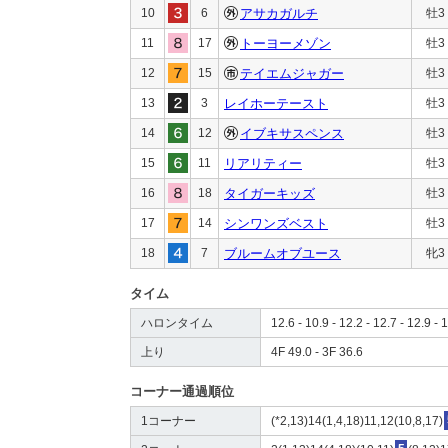
10
6
アサカガルチ
牡3
11
17
トーヨーメゾン
牡3
12
15
テイエムジャガー
牡3
13
3
レイホーテースト
牡3
14
12
イブキサスペンス
牡3
15
11
リアリティー
牡3
16
18
タイガーキッズ
牡3
17
14
シンワンズベスト
牡3
18
7
ブルームオブユース
牝3
タイム
ハロンタイム
12.6 - 10.9 - 12.2 - 12.7 - 12.9 - 
上り
4F 49.0 - 3F 36.6
コーナー通過順位
1コーナー
(*2,13)14(1,4,18)11,12(10,8,17)