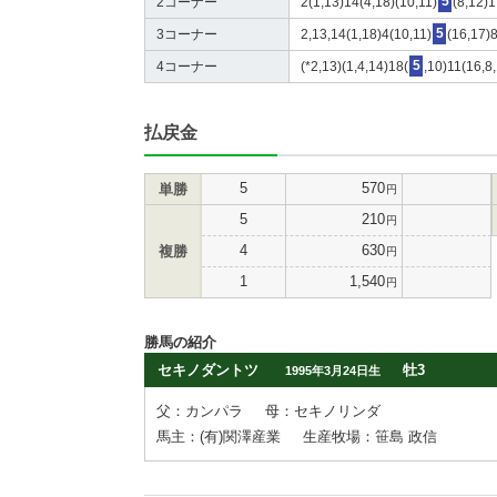
2コーナー
2(1,13)14(4,18)(10,11)
5
(8,12)1
3コーナー
2,13,14(1,18)4(10,11)
5
(16,17)8
4コーナー
(*2,13)(1,4,14)18(
5
,10)11(16,8,
払戻金
5
570
単勝
円
5
210
円
4
630
複勝
円
1
1,540
円
勝馬の紹介
セキノダントツ
牡3
1995年3月24日生
父：カンパラ
母：セキノリンダ
馬主：(有)関澤産業
生産牧場：笹島 政信