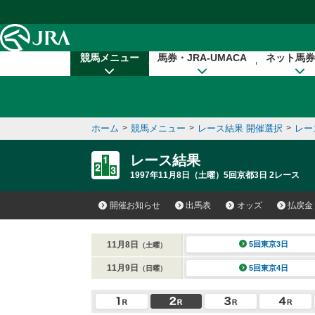
本文へ移動する
競馬メニュー
馬券・JRA-UMACA
ネット馬券
ホーム
>
競馬メニュー
>
レース結果 開催選択
>
レー
レース結果
1997年11月8日（土曜）5回京都3日 2レース
開催お知らせ
出馬表
オッズ
払戻金
11月8日
5回東京3日
（土曜）
11月9日
5回東京4日
（日曜）