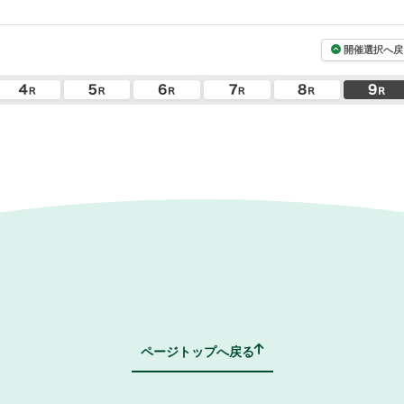
開催選択へ戻
ページトップへ戻る