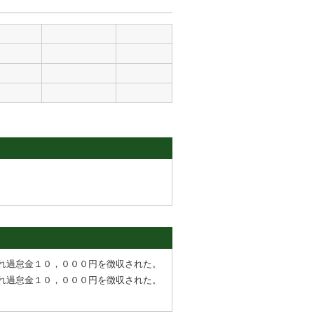
れ過怠金１０，０００円を徴収された。
れ過怠金１０，０００円を徴収された。