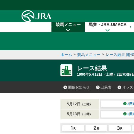
本文へ移動する
競馬メニュー
馬券・JRA-UMACA
ホーム
>
競馬メニュー
>
レース結果 開
レース結果
1990年5月12日（土曜）2回京都7
開催お知らせ
出馬表
オッズ
5月12日
2回
（土曜）
5月13日
2回
（日曜）