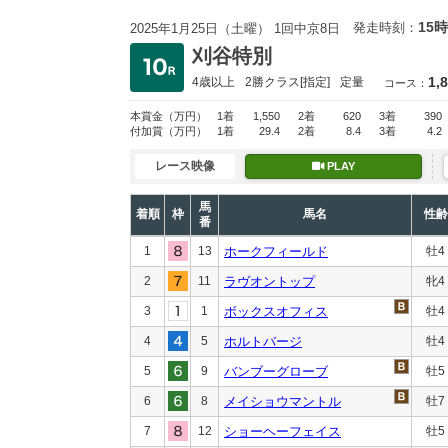
15時
発走時刻：
2025年1月25日（土曜） 1回中京8日
刈谷特別
1,
4歳以上
2勝クラス
[指定]
定量
コース：
本賞金
（万円）
1着
1,550
2着
620
3着
390
付加賞
（万円）
1着
29.4
2着
8.4
3着
4.2
レース映像
PLAY
馬
着順
枠
馬名
性齢
番
1
13
ホークフィールド
牡4
2
11
ラヴオントップ
牝4
3
1
ボックスオフィス
牡4
4
5
ホルトバージ
牡4
5
9
バンブーグローブ
牡5
6
8
メイショウマントル
牡7
7
12
ショーヘーフェイス
牡5