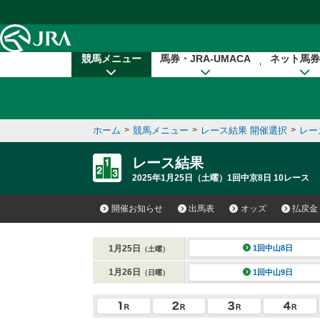
本文へ移動する
競馬メニュー
馬券・JRA-UMACA
ネット馬券
ホーム
>
競馬メニュー
>
レース結果 開催選択
>
レー
レース結果
2025年1月25日（土曜）1回中京8日 10レース
開催お知らせ
出馬表
オッズ
払戻金
1月25日
1回中山8日
（土曜）
1月26日
1回中山9日
（日曜）