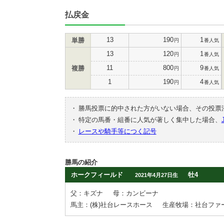
払戻金
13
190
1
単勝
円
番人気
13
120
1
円
番人気
11
800
9
複勝
円
番人気
1
190
4
円
番人気
・
勝馬投票に的中された方がいない場合、その投票
・
特定の馬番・組番に人気が著しく集中した場合、
・
レースや騎手等につく記号
勝馬の紹介
ホークフィールド
牡4
2021年4月27日生
父：キズナ
母：カンビーナ
馬主：(株)社台レースホース
生産牧場：社台ファ