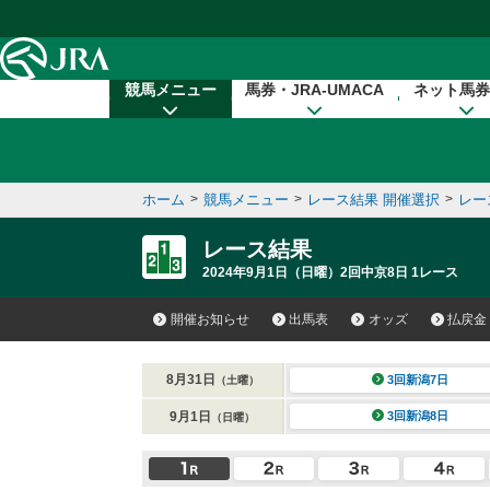
本文へ移動する
競馬メニュー
馬券・JRA-UMACA
ネット馬券
ホーム
>
競馬メニュー
>
レース結果 開催選択
>
レー
レース結果
2024年9月1日（日曜）2回中京8日 1レース
開催お知らせ
出馬表
オッズ
払戻金
8月31日
3回新潟7日
（土曜）
9月1日
3回新潟8日
（日曜）