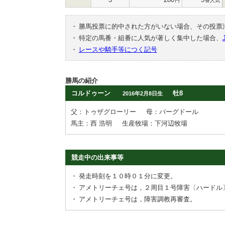
円
番人気
・
勝馬投票に的中された方がいない場合、その投票
・
特定の馬番・組番に人気が著しく集中した場合、
・
レースや騎手等につく記号
勝馬の紹介
コルドゥーン
牡8
2016年2月8日生
父：トゥザグローリー
母：バーグドール
馬主：西 浩明
生産牧場：下河辺牧場
競走中の出来事等
・
発走時刻を１０時０１分に変更。
・
アメトリーチェ号は，２周目１号障害〔ハードル
・
アメトリーチェ号は，障害調教再審査。