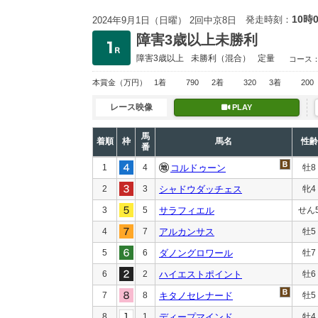
10時
発走時刻：
2024年9月1日（日曜） 2回中京8日
障害3歳以上未勝利
障害3歳以上
未勝利
（混合）
定量
コース
本賞金
（万円）
1着
790
2着
320
3着
200
レース映像
PLAY
馬
着順
枠
馬名
性齢
番
1
4
コルドゥーン
牡8
2
3
シャドウダッチェス
牝4
3
5
サラフィエル
せん
4
7
アルカンサス
牡5
5
6
ダノングロワール
牡7
6
2
ハイエストポイント
牡6
7
8
キタノセレナード
牡5
8
1
ディープマインド
牡4