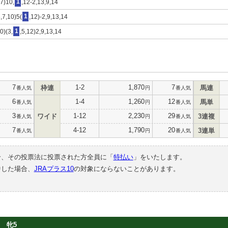
,7)10,
1
,12-2,13,9,14
6,7,10)5(
1
,12)-2,9,13,14
0)(3,
1
,5,12)2,9,13,14
7
1-2
1,870
7
枠連
馬連
番人気
円
番人気
6
1-4
1,260
12
馬単
番人気
円
番人気
3
1-12
2,230
29
ワイド
3連複
番人気
円
番人気
7
4-12
1,790
20
3連単
番人気
円
番人気
合、その投票法に投票された方全員に「
特払い
」をいたします。
中した場合、
JRAプラス10
の対象にならないことがあります。
牝5