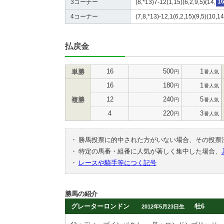
3コーナー
(8,*13)7-12(1,15)(6,2,9,5)(14,
1
4コーナー
(7,8,*13)-12,1(6,2,15)(9,5)(10,14
払戻金
16
500
1
単勝
円
番人気
16
180
1
円
番人気
12
240
5
複勝
円
番人気
4
220
3
円
番人気
・
勝馬投票に的中された方がいない場合、その投票
・
特定の馬番・組番に人気が著しく集中した場合、
・
レースや騎手等につく記号
勝馬の紹介
グレーターロンドン
牡6
2012年5月23日生