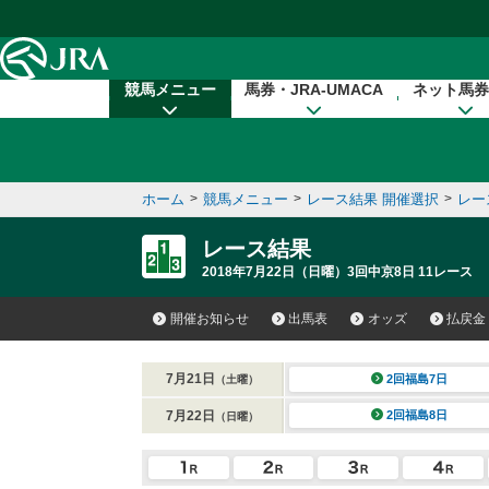
本文へ移動する
競馬メニュー
馬券・JRA-UMACA
ネット馬券
ホーム
>
競馬メニュー
>
レース結果 開催選択
>
レー
レース結果
2018年7月22日（日曜）3回中京8日 11レース
開催お知らせ
出馬表
オッズ
払戻金
7月21日
2回福島7日
（土曜）
7月22日
2回福島8日
（日曜）