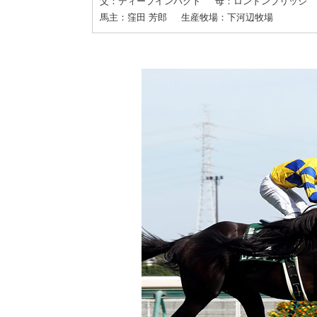
父：ディープインパクト
母：ロンドンブリッジ
馬主：窪田 芳郎
生産牧場：下河辺牧場