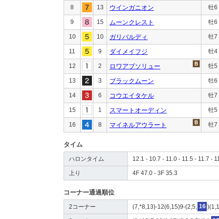
8
13
ウインガニオン
牡6
9
15
ムーンクレスト
牡6
10
10
ガリバルディ
牡7
11
9
ダイメイフジ
牡4
12
2
ロワアブソリュー
牡5
13
3
ブラックムーン
牡6
14
6
コウエイタケル
牡7
15
1
スマートオーディン
牡5
16
8
マイネルアウラート
牡7
タイム
ハロンタイム
12.1 - 10.7 - 11.0 - 11.5 - 11.7 - 1
上り
4F 47.0 - 3F 35.3
コーナー通過順位
2コーナー
(7,*8,13)-12(6,15)9-(2,5,
16
)(1,