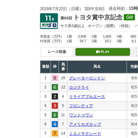
15時
発走時刻：
2018年7月22日（日曜） 3回中京8日
トヨタ賞中京記念
第66回
サラ系3歳以上
オープン
（国際）（特指）
本賞金
（万円）
1着
3,900
2着
1,600
3着
980
付加賞
（万円）
1着
56.7
2着
16.2
3着
8.1
レース映像
PLAY
馬
着順
枠
馬名
性齢
番
1
16
グレーターロンドン
牡6
2
12
ロジクライ
牡5
3
4
リライアブルエース
牡5
4
5
フロンティア
牡3
5
11
ワントゥワン
牝5
6
7
アメリカズカップ
牡4
7
14
ミエノサクシード
牝5