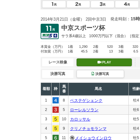
15時
発走時刻：
2014年3月21日（金曜） 2回中京3日
中京スポーツ杯
サラ系4歳以上
1000万円以下
（混合）［指定
本賞金
（万円）
1着
1,290
2着
520
3着
320
付加賞
（万円）
1着
45.5
2着
13
3着
6.5
レース映像
PLAY
決勝写真
決勝写真
馬
着順
枠
馬名
性齢
番
1
8
ベステゲシェンク
牡4
2
5
ローレルソラン
牡6
3
10
カロッサル
牡5
4
9
クリノチョモランマ
牡4
5
11
メイショウインロウ
牡5