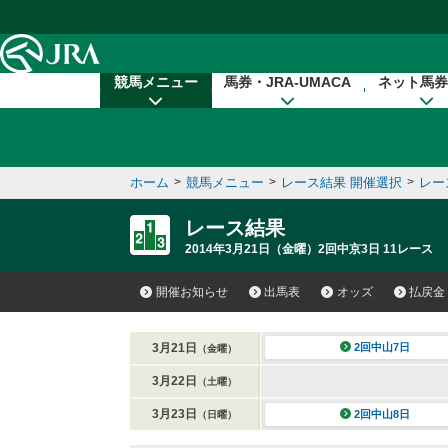
本文へ移動する
競馬メニュー
馬券・JRA-UMACA
ネット馬券
ホーム
>
競馬メニュー
>
レース結果 開催選択
>
レー
レース結果
2014年3月21日（金曜）2回中京3日 11レース
開催お知らせ
出馬表
オッズ
払戻金
3月21日
2回中山7日
（金曜）
3月22日
（土曜）
3月23日
2回中山8日
（日曜）