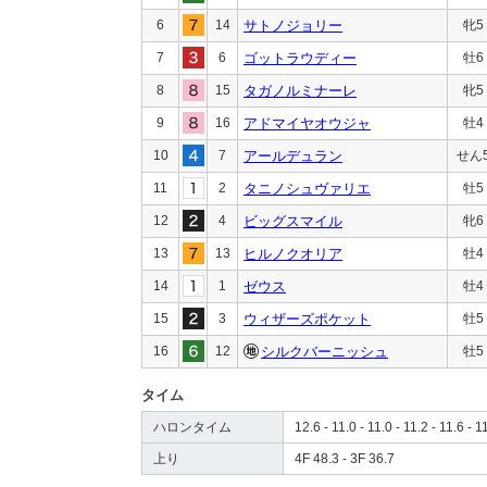
6
14
サトノジョリー
牝5
7
6
ゴットラウディー
牡6
8
15
タガノルミナーレ
牝5
9
16
アドマイヤオウジャ
牡4
10
7
アールデュラン
せん
11
2
タニノシュヴァリエ
牡5
12
4
ビッグスマイル
牝6
13
13
ヒルノクオリア
牡4
14
1
ゼウス
牡4
15
3
ウィザーズポケット
牡5
16
12
シルクバーニッシュ
牡5
タイム
ハロンタイム
12.6 - 11.0 - 11.0 - 11.2 - 11.6 - 1
上り
4F 48.3 - 3F 36.7