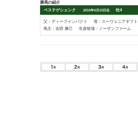
勝馬の紹介
ベステゲシェンク
牡4
2010年4月23日生
父：ディープインパクト
母：スーヴェニアギフト
馬主：吉田 勝己
生産牧場：ノーザンファーム