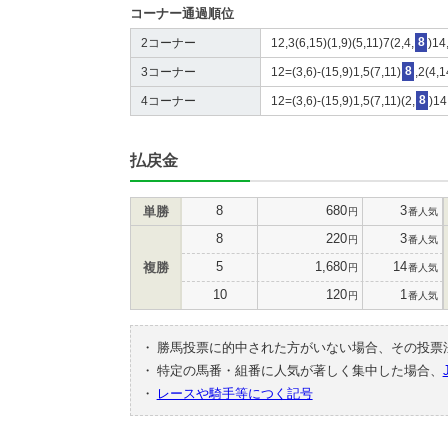
コーナー通過順位
2コーナー
12,3(6,15)(1,9)(5,11)7(2,4,
8
)14
3コーナー
12=(3,6)-(15,9)1,5(7,11)
8
,2(4,1
4コーナー
12=(3,6)-(15,9)1,5(7,11)(2,
8
)14
払戻金
8
680
3
単勝
円
番人気
8
220
3
円
番人気
5
1,680
14
複勝
円
番人気
10
120
1
円
番人気
・
勝馬投票に的中された方がいない場合、その投票
・
特定の馬番・組番に人気が著しく集中した場合、
・
レースや騎手等につく記号