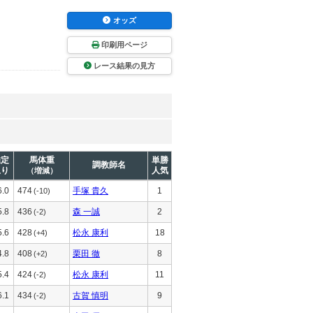
オッズ
印刷用ページ
レース結果の見方
推定
馬体重
単勝
調教師名
上り
人気
（増減）
6.0
474
手塚 貴久
1
(-10)
5.8
436
森 一誠
2
(-2)
5.6
428
松永 康利
18
(+4)
4.8
408
栗田 徹
8
(+2)
5.4
424
松永 康利
11
(-2)
6.1
434
古賀 慎明
9
(-2)