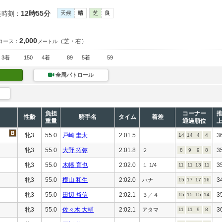
12時55分
走時刻：
天候
晴
芝
良
2,000
（芝・右）
コース：
メートル
3着
150
4着
89
5着
59
全周パトロール
負担
コーナー
性齢
騎手名
タイム
着差
重量
通過順位
牝3
55.0
戸崎 圭太
2:01.5
3
14
14
4
4
牝3
55.0
大野 拓弥
2:01.8
3
２
8
9
9
8
牝3
55.0
木幡 育也
2:02.0
3
１ 1/4
11
11
13
11
牝3
55.0
横山 和生
2:02.0
3
ハナ
15
17
17
16
牝3
55.0
田辺 裕信
2:02.1
3
３／４
15
15
15
14
牝3
55.0
佐々木 大輔
2:02.1
3
アタマ
11
11
9
8