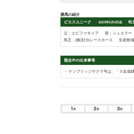
勝馬の紹介
ピエスユニーク
牝
2023年5月4日生
父：エピファネイア
母：ジュエラー
馬主：(株)社台レースホース
生産牧
競走中の出来事等
・
ケンブリッジサクラ号は、「３走成