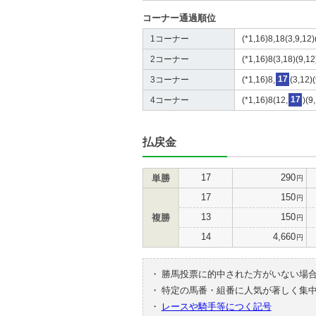
コーナー通過順位
1コーナー
(*1,16)8,18(3,9,12)
2コーナー
(*1,16)8(3,18)(9,12
3コーナー
(*1,16)8,
17
(3,12)
4コーナー
(*1,16)8(12,
17
)(9
払戻金
17
290
単勝
円
17
150
円
13
150
複勝
円
14
4,660
円
・
勝馬投票に的中された方がいない場
・
特定の馬番・組番に人気が著しく集
・
レースや騎手等につく記号