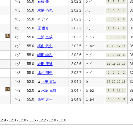
牝3
55.0
石橋 脩
2:02.2
3
クビ
1
1
1
1
牝3
55.0
木幡 巧也
2:02.2
3
ハナ
5
6
5
4
牝3
55.0
M.ディー
2:02.2
3
ハナ
5
6
7
6
牝3
55.0
原 優介
2:02.2
3
ハナ
4
4
7
6
牝3
55.0
三浦 皇成
2:02.3
3
１／２
3
3
3
3
牝3
55.0
横山 武史
2:02.5
3
１ 1/2
18
18
17
16
牝3
55.0
嶋田 純次
2:02.6
3
クビ
8
9
11
8
牝3
55.0
岩田 康誠
2:02.6
3
クビ
11
11
13
13
牝3
55.0
津村 明秀
2:02.7
3
クビ
2
2
2
2
牝3
52.0
▲
上里 直汰
2:04.1
3
９
17
15
15
18
牝3
52.0
▲
水沼 元輝
2:04.7
3
３ 1/2
8
8
11
14
牝3
55.0
西村 太一
2:04.9
3
１ 1/4
5
4
5
11
12.9 - 12.3 - 12.0 - 11.5 - 12.2 - 12.0 - 12.0