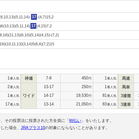
(6,10,13)(5,11,14)-
17
-(4,7)15,2
)6(10,13)(5,11,14)
17
(4,15)7,2
(9,18)(11,13)(6,10)(5,14)(4,15)-(7,2)
,18)(10,11,13)(3,14)5(6,4)(7,2)15
1
7-8
450
1
枠連
馬連
番人気
円
番人気
2
13-17
250
1
馬単
番人気
円
番人気
1
14-17
19,530
81
ワイド
3連複
番人気
円
番人気
17
13-14
21,050
83
3連単
番人気
円
番人気
合、その投票法に投票された方全員に「
特払い
」をいたします。
中した場合、
JRAプラス10
の対象にならないことがあります。