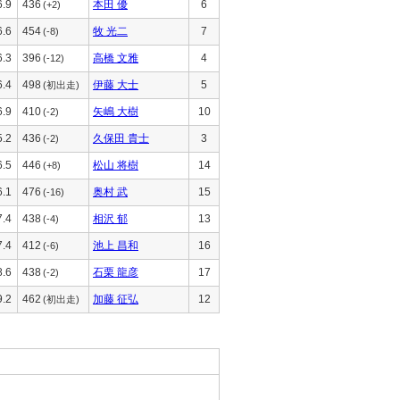
6.9
436
本田 優
6
(+2)
6.6
454
牧 光二
7
(-8)
6.3
396
高橋 文雅
4
(-12)
6.4
498
伊藤 大士
5
(初出走)
6.9
410
矢嶋 大樹
10
(-2)
5.2
436
久保田 貴士
3
(-2)
6.5
446
松山 将樹
14
(+8)
6.1
476
奥村 武
15
(-16)
7.4
438
相沢 郁
13
(-4)
7.4
412
池上 昌和
16
(-6)
8.6
438
石栗 龍彦
17
(-2)
9.2
462
加藤 征弘
12
(初出走)