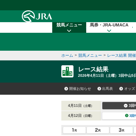
本文へ移動する
競馬メニュー
馬券・JRA-UMACA
ホーム
>
競馬メニュー
>
レース結果 開
レース結果
2026年4月11日（土曜）3回中山5
開催お知らせ
出馬表
オッズ
4月11日
3回
（土曜）
4月12日
3回
（日曜）