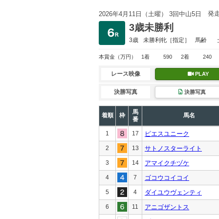
発
2026年4月11日（土曜） 3回中山5日
3歳未勝利
3歳
未勝利
牝［指定］
馬齢
本賞金
（万円）
1着
590
2着
240
レース映像
PLAY
決勝写真
決勝写真
馬
着順
枠
馬名
番
1
17
ピエスユニーク
2
13
サトノスターライト
3
14
アマイクチヅケ
4
7
ゴコウコイコイ
5
4
ダイユウヴェンティ
6
11
アニゴザントス