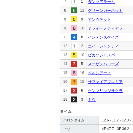
7
1
ダンツアラーム
8
12
グリーンガーネット
9
9
アンヴデット
10
18
ミライヘノティアラ
11
8
インテンスゲイズ
12
2
エバーシャンティ
13
10
ピカソジャスパー
14
5
スーザンバローズ
15
16
ペルシアーノ
16
15
サファイアプレミア
17
6
ケンブリッジサクラ
18
3
ミウ
タイム
ハロンタイム
12.6 - 11.2 - 12.8 - 
上り
4F 47.7 - 3F 36.2