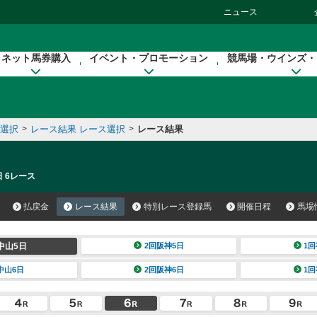
ニュース
ネット馬券購入
イベント・プロモーション
競馬場・ウインズ・
催選択
>
レース結果 レース選択
>
レース結果
日 6レース
払戻金
レース結果
特別レース登録馬
開催日程
馬場
中山5日
2回阪神5日
1回
中山6日
2回阪神6日
1回