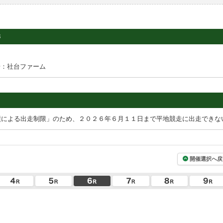
3
場：社台ファーム
績による出走制限」のため、２０２６年６月１１日まで平地競走に出走できな
開催選択へ戻