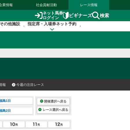
企業情報
社会貢献活動
レース情報
ネット馬券
検索
ビギナーズ
ログイン
その他施設
指定席・入場券ネット予約
情報
今週の注目レース
福島1日
開催選択へ戻る
レース選択へ戻る
福島2日