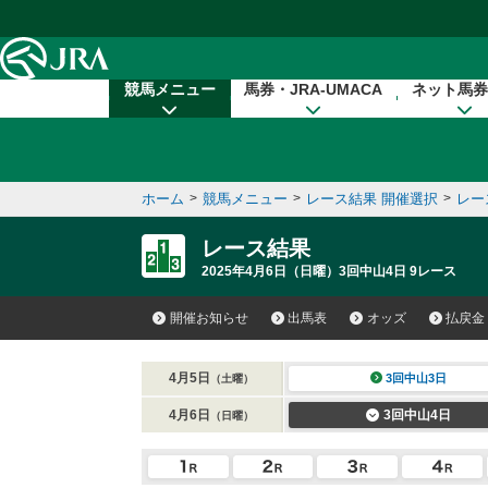
本文へ移動する
競馬メニュー
馬券・JRA-UMACA
ネット馬券
ホーム
>
競馬メニュー
>
レース結果 開催選択
>
レー
レース結果
2025年4月6日（日曜）3回中山4日 9レース
開催お知らせ
出馬表
オッズ
払戻金
4月5日
3回中山3日
（土曜）
4月6日
3回中山4日
（日曜）