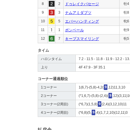
8
2
ドゥレイクパセージ
牡4
9
3
ナムアミダブツ
牡8
10
5
エバーハンティング
牝6
11
1
ボンベール
牡9
12
7
キープスマイリング
牝5
タイム
ハロンタイム
7.2 - 11.5 - 11.8 - 11.9 - 12.2 - 13
上り
4F 47.9 - 3F 35.1
コーナー通過順位
1コーナー
1(6,7)-(5,8)-4,2(
9
,12)11,3,10
2コーナー
(*1,6,7)-(5,8)-(2,4)(
9
,12)(3,11)1
3コーナー(2周目)
(*6,7)(1,5,8)
9
(2,4)(3,12,10)11
4コーナー(2周目)
(*6,8)(5,
9
,4)(1,7,2,10)(12,11)3
払戻金