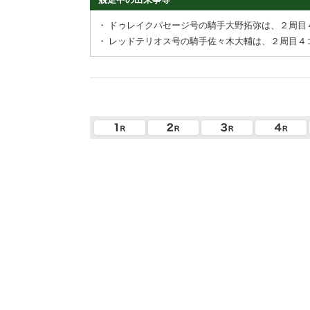
・
ドゥレイクパセージ号の騎手大野拓弥は、２周目
・
レッドテリオス号の騎手佐々木大輔は、２周目４