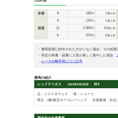
9
190
1
単勝
円
番人気
9
120
1
円
番人気
11
2,800
12
複勝
円
番人気
6
370
6
円
番人気
・
勝馬投票に的中された方がいない場合、その投票
・
特定の馬番・組番に人気が著しく集中した場合、
・
レースや騎手等につく記号
勝馬の紹介
レッドテリオス
牡4
2021年4月2日生
父：ジャスタウェイ
母：ショーコ
馬主：(株)東京ホースレーシング
生産牧場：社台
競走中の出来事等