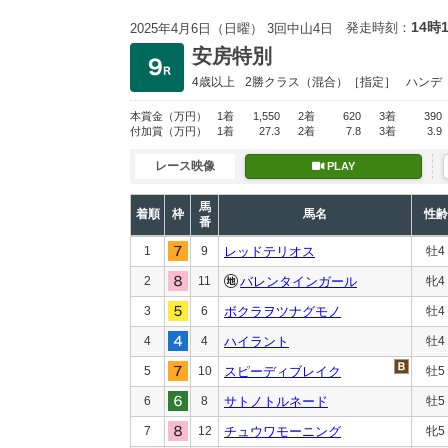
14時
発走時刻：
2025年4月6日（日曜） 3回中山4日
安房特別
4歳以上
2勝クラス
（混合）［指定］
ハンデ
本賞金
（万円）
1着
1,550
2着
620
3着
390
付加賞
（万円）
1着
27.3
2着
7.8
3着
3.9
レース映像
PLAY
馬
着順
枠
馬名
性齢
番
1
9
レッドテリオス
牡4
2
11
バレンタインガール
牝4
3
6
ボクラヲツナグモノ
牡4
4
4
ハイラント
牡4
5
10
スピーディブレイク
牡5
6
8
サトノトルネード
牡5
7
12
チュウワモーニング
牝5