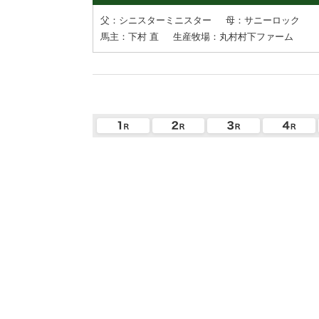
父：シニスターミニスター
母：サニーロック
馬主：下村 直
生産牧場：丸村村下ファーム