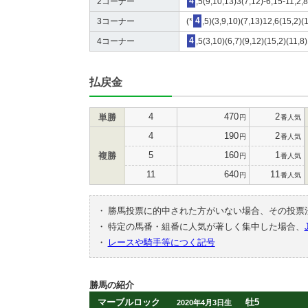
2コーナー
4
,5(9,10,13)3(7,12)-6,15-11,2,
3コーナー
(*
4
,5)(3,9,10)(7,13)12,6(15,2)(
4コーナー
4
,5(3,10)(6,7)(9,12)(15,2)(11,8
払戻金
4
470
2
単勝
円
番人気
4
190
2
円
番人気
5
160
1
複勝
円
番人気
11
640
11
円
番人気
・
勝馬投票に的中された方がいない場合、その投票
・
特定の馬番・組番に人気が著しく集中した場合、
・
レースや騎手等につく記号
勝馬の紹介
マーブルロック
牡5
2020年4月3日生