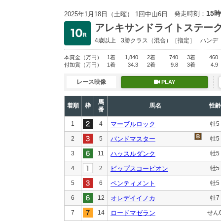
15時
発走時刻：
2025年1月18日（土曜） 1回中山6日
アレキサンドライトステー
4歳以上
3勝クラス
（混合）［指定］
ハンデ
本賞金
（万円）
1着
1,840
2着
740
3着
460
付加賞
（万円）
1着
34.3
2着
9.8
3着
4.9
レース映像
PLAY
馬
着順
枠
馬名
性齢
番
1
4
マーブルロック
牡5
2
5
バンドマスター
牡5
3
11
ハッスルダンク
牡5
4
2
ビップスコーピオン
牡5
5
6
ペンティメント
牡5
6
12
オレデイイノカ
牡7
7
14
ロードマゼラン
せん