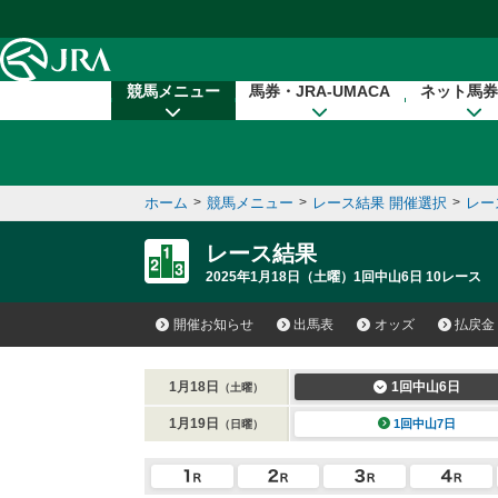
本文へ移動する
競馬メニュー
馬券・JRA-UMACA
ネット馬券
ホーム
>
競馬メニュー
>
レース結果 開催選択
>
レー
レース結果
2025年1月18日（土曜）1回中山6日 10レース
開催お知らせ
出馬表
オッズ
払戻金
1月18日
1回中山6日
（土曜）
1月19日
1回中山7日
（日曜）