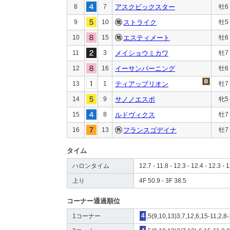
8
7
アスクビックスター
牡6
9
10
ストライク
牡5
10
15
エスティメート
牡6
11
3
メイショウミカワ
牡7
12
16
イーサンバーニング
牡6
13
1
ティアップリオン
牡7
14
9
サノノエスポ
牝5
15
8
ルドヴィクス
牡7
16
13
フランスゴデイナ
牡7
タイム
ハロンタイム
12.7 - 11.8 - 12.3 - 12.4 - 12.3 - 1
上り
4F 50.9 - 3F 38.5
コーナー通過順位
1コーナー
4
,5(9,10,13)3,7,12,6,15-11,2,8