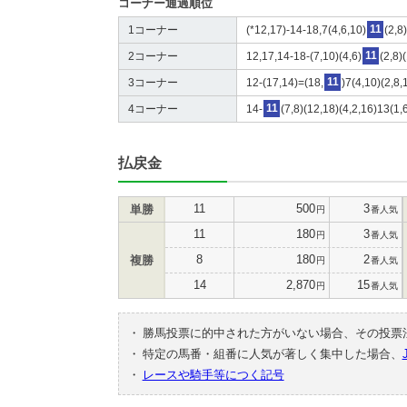
コーナー通過順位
1コーナー
(*12,17)-14-18,7(4,6,10)
11
(2,8
2コーナー
12,17,14-18-(7,10)(4,6)
11
(2,8)
3コーナー
12-(17,14)=(18,
11
)7(4,10)(2,8,
4コーナー
14-
11
(7,8)(12,18)(4,2,16)13(1,
払戻金
11
500
3
単勝
円
番人気
11
180
3
円
番人気
8
180
2
複勝
円
番人気
14
2,870
15
円
番人気
・
勝馬投票に的中された方がいない場合、その投票
・
特定の馬番・組番に人気が著しく集中した場合、
・
レースや騎手等につく記号