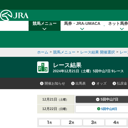
本文へ移動する
競馬メニュー
馬券・JRA-UMACA
ネット馬券
ホーム
>
競馬メニュー
>
レース結果 開催選択
>
レー
レース結果
2024年12月21日（土曜）5回中山7日 9レース
開催お知らせ
出馬表
オッズ
払戻金
12月21日
5回中山7日
（土曜）
12月22日
5回中山8日
（日曜）