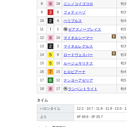
8
18
ニシノコイゴコロ
牝3
9
6
フォティーゾ
牡3
10
4
ペリプルス
牡4
11
1
ゼアズノープレイス
牡5
12
16
マイネルシーマー
牡5
13
3
マイネルレグルス
牡3
14
9
ロードヴェスパー
牡3
15
10
ルージュサリナス
牝3
16
15
ヒロピアーナ
牡4
17
12
ナンヨーアゼリア
牝5
18
17
ランベントライト
牝4
タイム
ハロンタイム
12.2 - 10.7 - 11.8 - 11.9 - 12.0 - 1
上り
4F 48.6 - 3F 35.7