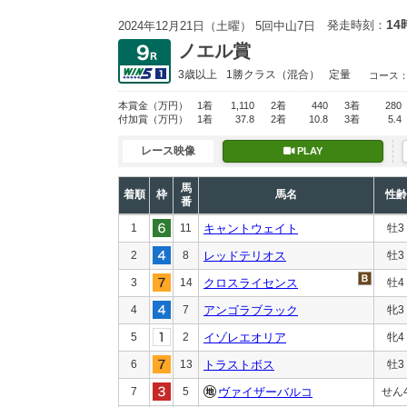
14
発走時刻：
2024年12月21日（土曜） 5回中山7日
ノエル賞
3歳以上
1勝クラス
（混合）
定量
コース
本賞金
（万円）
1着
1,110
2着
440
3着
280
付加賞
（万円）
1着
37.8
2着
10.8
3着
5.4
レース映像
PLAY
馬
着順
枠
馬名
性齢
番
1
11
キャントウェイト
牡3
2
8
レッドテリオス
牡3
3
14
クロスライセンス
牡4
4
7
アンゴラブラック
牝3
5
2
イゾレエオリア
牝4
6
13
トラストボス
牡3
7
5
ヴァイザーバルコ
せん