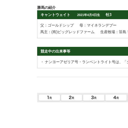
勝馬の紹介
キャントウェイト
牡3
2021年4月4日生
父：ゴールドシップ
母：マイネランデブー
馬主：(有)ビッグレッドファーム
生産牧場：笹島 
競走中の出来事等
・
ナンヨーアゼリア号・ランベントライト号は、「