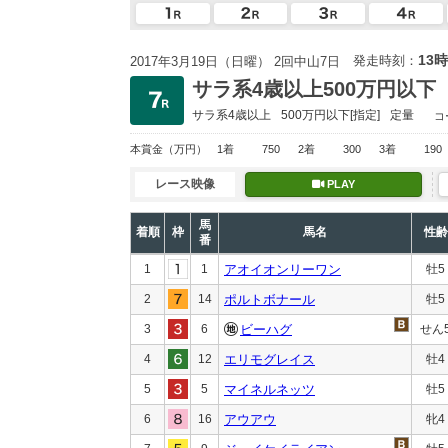
13時
発走時刻：
2017年3月19日（日曜） 2回中山7日
サラ系4歳以上500万円以下
サラ系4歳以上
500万円以下
[指定]
定量
コ
本賞金
（万円）
1着
750
2着
300
3着
190
レース映像
PLAY
馬
着順
枠
馬名
性齢
番
1
1
アオイオンリーワン
牡5
2
14
ポルトボナール
牡5
3
6
ビーハグ
せん
4
12
エリモグレイス
牡4
5
5
マイネルネッツ
牡5
6
16
アウアウ
牝4