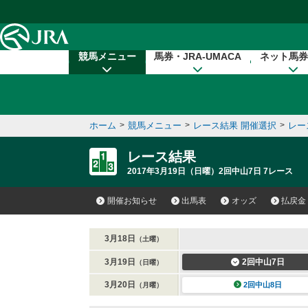
本文へ移動する
競馬メニュー
馬券・JRA-UMACA
ネット馬券
ホーム
>
競馬メニュー
>
レース結果 開催選択
>
レー
レース結果
2017年3月19日（日曜）2回中山7日 7レース
開催お知らせ
出馬表
オッズ
払戻金
3月18日
（土曜）
3月19日
2回中山7日
（日曜）
3月20日
2回中山8日
（月曜）