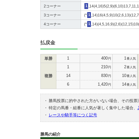
2コーナー
1
,14(4,16)5(2,9)(6,10)13,7,11,
3コーナー
(*
1
,14)16(4,5,9)10(2,6,13)(12,7
4コーナー
(*
1
,14)(4,5,16,9)(2,6)(12,15)10
払戻金
1
400
1
単勝
円
番人気
1
210
2
円
番人気
14
830
10
複勝
円
番人気
6
1,420
14
円
番人気
・
勝馬投票に的中された方がいない場合、その投票
・
特定の馬番・組番に人気が著しく集中した場合、
・
レースや騎手等につく記号
勝馬の紹介