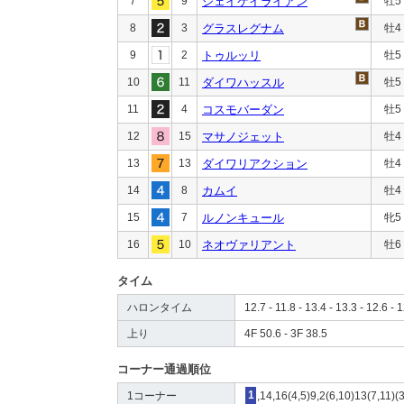
7
9
ジェイケイライアン
牡5
8
3
グラスレグナム
牡4
9
2
トゥルッリ
牡5
10
11
ダイワハッスル
牡5
11
4
コスモバーダン
牡5
12
15
マサノジェット
牡4
13
13
ダイワリアクション
牡4
14
8
カムイ
牡4
15
7
ルノンキュール
牝5
16
10
ネオヴァリアント
牡6
タイム
ハロンタイム
12.7 - 11.8 - 13.4 - 13.3 - 12.6 - 1
上り
4F 50.6 - 3F 38.5
コーナー通過順位
1コーナー
1
,14,16(4,5)9,2(6,10)13(7,11)(3