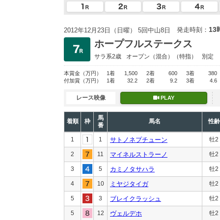
13
発走時刻：
2012年12月23日（日曜） 5回中山8日
ホープフルステークス
サラ系2歳
オープン
（混合）（特指）
別定
本賞金
（万円）
1着
1,500
2着
600
3着
380
付加賞
（万円）
1着
32.2
2着
9.2
3着
4.6
レース映像
PLAY
馬
着順
枠
馬名
性齢
番
1
1
サトノネプチューン
牡2
2
11
マイネルストラーノ
牡2
3
5
カミノタサハラ
牡2
4
10
ミヤジタイガ
牡2
5
3
ブレイクラッシュ
牡2
5
12
ヴェルデホ
牡2