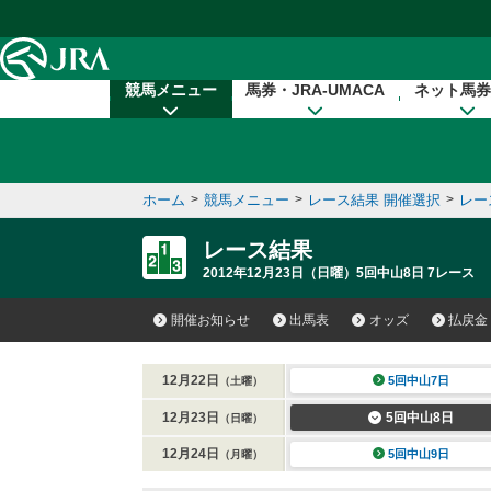
本文へ移動する
競馬メニュー
馬券・JRA-UMACA
ネット馬券
ホーム
>
競馬メニュー
>
レース結果 開催選択
>
レー
レース結果
2012年12月23日（日曜）5回中山8日 7レース
開催お知らせ
出馬表
オッズ
払戻金
12月22日
5回中山7日
（土曜）
12月23日
5回中山8日
（日曜）
12月24日
5回中山9日
（月曜）