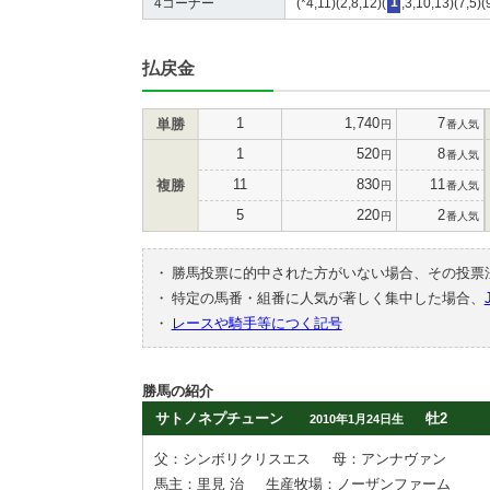
4コーナー
(*4,11)(2,8,12)(
1
,3,10,13)(7,5)(
払戻金
1
1,740
7
単勝
円
番人気
1
520
8
円
番人気
11
830
11
複勝
円
番人気
5
220
2
円
番人気
・
勝馬投票に的中された方がいない場合、その投票
・
特定の馬番・組番に人気が著しく集中した場合、
・
レースや騎手等につく記号
勝馬の紹介
サトノネプチューン
牡2
2010年1月24日生
父：シンボリクリスエス
母：アンナヴァン
馬主：里見 治
生産牧場：ノーザンファーム