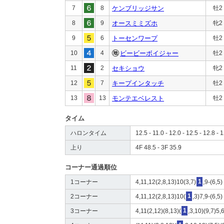
7
8
ケンブリッジサン
牡2
8
9
オースミミズホ
牝2
9
6
トーセンワープ
牡2
10
4
ビービーボイジャー
牡2
11
2
セキショウ
牝2
12
7
キープインタッチ
牡2
13
13
モンテエベレスト
牡2
タイム
ハロンタイム
12.5 - 11.0 - 12.0 - 12.5 - 12.8 - 1
上り
4F 48.5 - 3F 35.9
コーナー通過順位
1コーナー
4,11,12(2,8,13)10(3,7)
1
,9-(6,5)
2コーナー
4,11,12(2,8,13)10(
1
,3)7,9-(6,5)
3コーナー
4,11(2,12)(8,13)(
1
,3,10)(9,7)5,