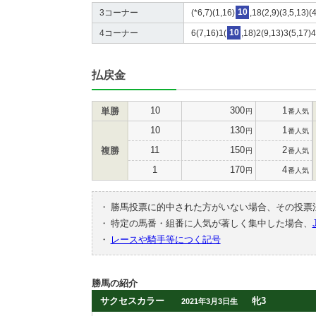
3コーナー
(*6,7)(1,16)
10
,18(2,9)(3,5,13)(
4コーナー
6(7,16)1(
10
,18)2(9,13)3(5,17)
払戻金
10
300
1
単勝
円
番人気
10
130
1
円
番人気
11
150
2
複勝
円
番人気
1
170
4
円
番人気
・
勝馬投票に的中された方がいない場合、その投票
・
特定の馬番・組番に人気が著しく集中した場合、
・
レースや騎手等につく記号
勝馬の紹介
サクセスカラー
牝3
2021年3月3日生