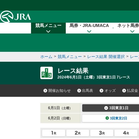
本文へ移動する
競馬メニュー
馬券・JRA-UMACA
ネット馬券
ホーム
>
競馬メニュー
>
レース結果 開催選択
>
レー
レース結果
2024年6月1日（土曜）3回東京1日 7レース
開催お知らせ
出馬表
オッズ
払戻金
6月1日
3回東京1日
（土曜）
6月2日
3回東京2日
（日曜）