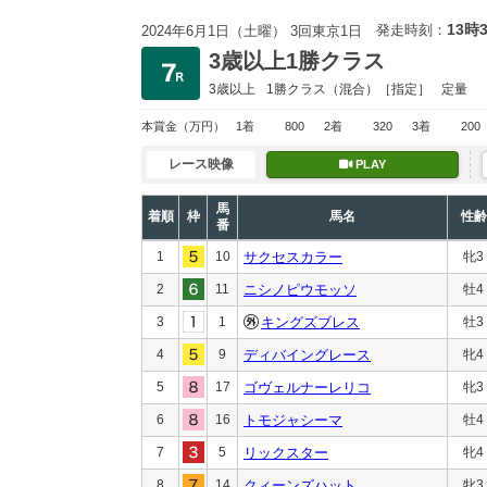
13時
発走時刻：
2024年6月1日（土曜） 3回東京1日
3歳以上1勝クラス
3歳以上
1勝クラス
（混合）［指定］
定量
本賞金
（万円）
1着
800
2着
320
3着
200
レース映像
PLAY
馬
着順
枠
馬名
性齢
番
1
10
サクセスカラー
牝3
2
11
ニシノピウモッソ
牡4
3
1
キングズブレス
牡3
4
9
ディバイングレース
牝4
5
17
ゴヴェルナーレリコ
牝3
6
16
トモジャシーマ
牡4
7
5
リックスター
牝4
8
14
クィーンズハット
牝3