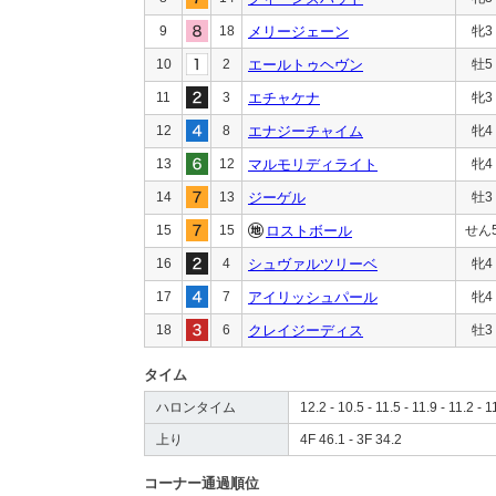
9
18
メリージェーン
牝3
10
2
エールトゥヘヴン
牡5
11
3
エチャケナ
牝3
12
8
エナジーチャイム
牝4
13
12
マルモリディライト
牝4
14
13
ジーゲル
牡3
15
15
ロストボール
せん
16
4
シュヴァルツリーベ
牝4
17
7
アイリッシュパール
牝4
18
6
クレイジーディス
牡3
タイム
ハロンタイム
12.2 - 10.5 - 11.5 - 11.9 - 11.2 - 1
上り
4F 46.1 - 3F 34.2
コーナー通過順位