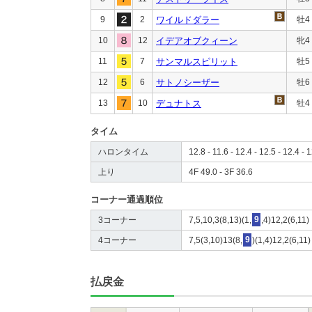
9
2
ワイルドダラー
牡4
10
12
イデアオブクィーン
牝4
11
7
サンマルスピリット
牡5
12
6
サトノシーザー
牡6
13
10
デュナトス
牡4
タイム
ハロンタイム
12.8 - 11.6 - 12.4 - 12.5 - 12.4 - 1
上り
4F 49.0 - 3F 36.6
コーナー通過順位
3コーナー
7,5,10,3(8,13)(1,
9
,4)12,2(6,11)
4コーナー
7,5(3,10)13(8,
9
)(1,4)12,2(6,11)
払戻金