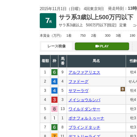
13時
発走時刻：
2015年11月1日（日曜） 4回東京9日
サラ系3歳以上500万円以下
サラ系3歳以上
500万円以下
[指定]
定量
コ
本賞金
（万円）
1着
750
2着
300
3着
190
レース映像
PLAY
馬
着順
枠
馬名
性齢
番
1
9
アルファアリエス
牡4
2
4
ファドーグ
せん
3
5
サマーラヴ
牡4
4
3
メイショウルンバ
牝4
5
13
ワイルドダンサー
牡3
6
1
ボナフォルトゥーナ
牡3
7
8
ブラインドタッチ
牡3
8
11
デストリーライズ
牡3