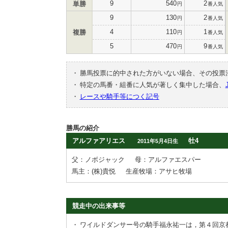
9
540
2
単勝
円
番人気
9
130
2
円
番人気
4
110
1
複勝
円
番人気
5
470
9
円
番人気
・
勝馬投票に的中された方がいない場合、その投票
・
特定の馬番・組番に人気が著しく集中した場合、
・
レースや騎手等につく記号
勝馬の紹介
アルファアリエス
牡4
2011年5月4日生
父：ノボジャック
母：アルファエスパー
馬主：(株)貴悦
生産牧場：アサヒ牧場
競走中の出来事等
・
ワイルドダンサー号の騎手福永祐一は，第４回京