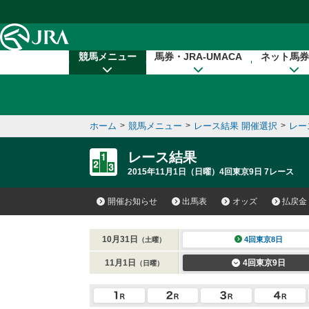
本文へ移動する
競馬メニュー
馬券・JRA-UMACA
ネット馬券
ホーム
>
競馬メニュー
>
レース結果 開催選択
>
レー
レース結果
2015年11月1日（日曜）4回東京9日 7レース
開催お知らせ
出馬表
オッズ
払戻金
10月31日
4回東京8日
（土曜）
11月1日
4回東京9日
（日曜）