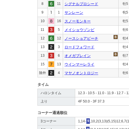
8
11
シグナルプロシード
牡5
9
1
サンレーン
牝5
10
16
スノーモンキー
牡5
11
5
メイショウゾンビ
牡6
12
12
ノースショアビーチ
牡4
13
3
ロードフォワード
牡4
13
6
オメガブレイン
牡7
15
13
ウインマーレライ
牡4
除外
4
マヤノオントロジー
牡6
タイム
ハロンタイム
12.3 - 10.5 - 11.0 - 11.9 - 12.7 - 1
上り
4F 50.0 - 3F 37.3
コーナー通過順位
3コーナー
1,14-
9
,10,2(3,13)(5,15)12,6,7(