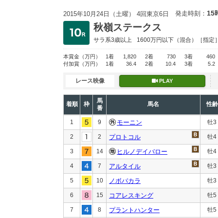
15
発走時刻：
2015年10月24日（土曜） 4回東京6日
秋嶺ステークス
サラ系3歳以上
1600万円以下
（混合）［指定
本賞金
（万円）
1着
1,820
2着
730
3着
460
付加賞
（万円）
1着
36.4
2着
10.4
3着
5.2
レース映像
PLAY
馬
着順
枠
馬名
性齢
番
1
9
モーニン
牡3
2
2
プロトコル
牡4
3
14
ヒルノデイバロー
牡4
4
7
アルタイル
牡3
5
10
ノボバカラ
牡3
6
15
コアレスキング
牡5
7
8
プラントハンター
牡5