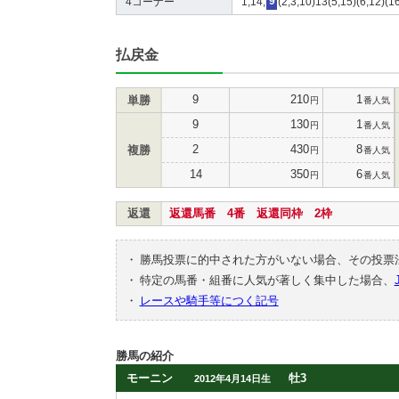
4コーナー
1,14,
9
(2,3,10)13(5,15)(6,12)(16
払戻金
9
210
1
単勝
円
番人気
9
130
1
円
番人気
2
430
8
複勝
円
番人気
14
350
6
円
番人気
返還
返還馬番 4番 返還同枠 2枠
・
勝馬投票に的中された方がいない場合、その投票
・
特定の馬番・組番に人気が著しく集中した場合、
・
レースや騎手等につく記号
勝馬の紹介
モーニン
牡3
2012年4月14日生