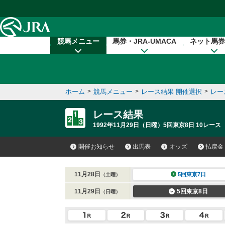
本文へ移動する
競馬メニュー
馬券・JRA-UMACA
ネット馬券
ホーム
>
競馬メニュー
>
レース結果 開催選択
>
レー
レース結果
1992年11月29日（日曜）5回東京8日 10レース
開催お知らせ
出馬表
オッズ
払戻金
11月28日
5回東京7日
（土曜）
11月29日
5回東京8日
（日曜）