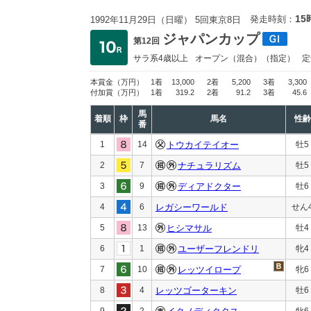
15
発走時刻：
1992年11月29日（日曜） 5回東京8日
ジャパンカップ
第12回
サラ系4歳以上
オープン
（混合）（指定）
定
本賞金
（万円）
1着
13,000
2着
5,200
3着
3,300
付加賞
（万円）
1着
319.2
2着
91.2
3着
45.6
馬
着順
枠
馬名
性齢
番
1
14
トウカイテイオー
牡5
2
7
ナチュラリズム
牡5
3
9
ディアドクター
牡6
4
6
レガシーワールド
せん
5
13
ヒシマサル
牡4
6
1
ユーザーフレンドリ
牝4
7
10
レッツイロープ
牝6
8
4
レッツゴーターキン
牡6
9
2
牝6