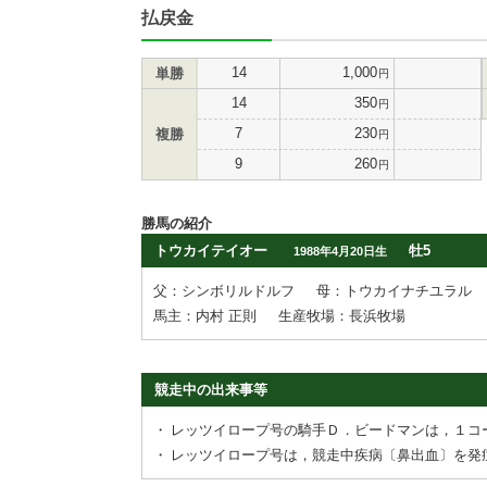
払戻金
14
1,000
単勝
円
14
350
円
7
230
複勝
円
9
260
円
勝馬の紹介
トウカイテイオー
牡5
1988年4月20日生
父：シンボリルドルフ
母：トウカイナチユラル
馬主：内村 正則
生産牧場：長浜牧場
競走中の出来事等
・
レッツイロープ号の騎手Ｄ．ビードマンは，１コ
・
レッツイロープ号は，競走中疾病〔鼻出血〕を発