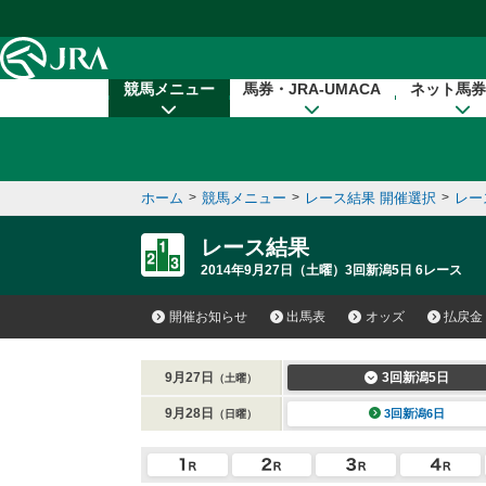
本文へ移動する
競馬メニュー
馬券・JRA-UMACA
ネット馬券
ホーム
>
競馬メニュー
>
レース結果 開催選択
>
レー
レース結果
2014年9月27日（土曜）3回新潟5日 6レース
開催お知らせ
出馬表
オッズ
払戻金
9月27日
3回新潟5日
（土曜）
9月28日
3回新潟6日
（日曜）