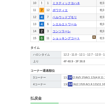
10
1
ミスティックヨハネ
牡3
11
12
ポワティエ
牝3
12
7
ベルウッドプモリ
牡3
13
6
シエルエトワール
牝3
14
3
コンソラーレ
牝3
15
11
ショッキングコート
牡3
タイム
ハロンタイム
12.2 - 11.0 - 12.1 - 12.7 - 12.0 - 
上り
4F 48.9 - 3F 36.8
コーナー通過順位
3コーナー
13,
14
(2,9)(5,15)6(1,12)(4,8,11
4コーナー
13(
14
,9)(2,15)5,6(1,8,12)(11,1
払戻金