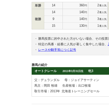
14
360
2
単勝
円
番人気
14
140
2
円
番人気
9
140
3
複勝
円
番人気
15
130
1
円
番人気
・
勝馬投票に的中された方がいない場合、その投票
・
特定の馬番・組番に人気が著しく集中した場合、
・
レースや騎手等につく記号
勝馬の紹介
オートクレール
牝3
2011年3月31日生
父：デュランダル
母：ジョイアサーティン
馬主：岡田 牧雄
生産牧場：出口牧場
取引市場：2013年
北海道トレーニングセール