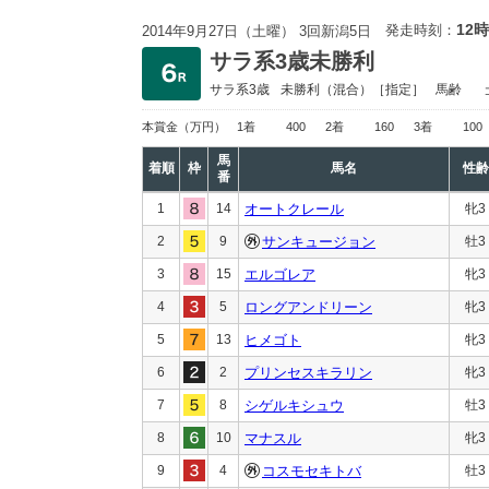
12時
発走時刻：
2014年9月27日（土曜） 3回新潟5日
サラ系3歳未勝利
サラ系3歳
未勝利
（混合）［指定］
馬齢
本賞金
（万円）
1着
400
2着
160
3着
100
馬
着順
枠
馬名
性齢
番
1
14
オートクレール
牝3
2
9
サンキュージョン
牡3
3
15
エルゴレア
牝3
4
5
ロングアンドリーン
牝3
5
13
ヒメゴト
牝3
6
2
プリンセスキラリン
牝3
7
8
シゲルキシュウ
牡3
8
10
マナスル
牝3
9
4
コスモセキトバ
牡3