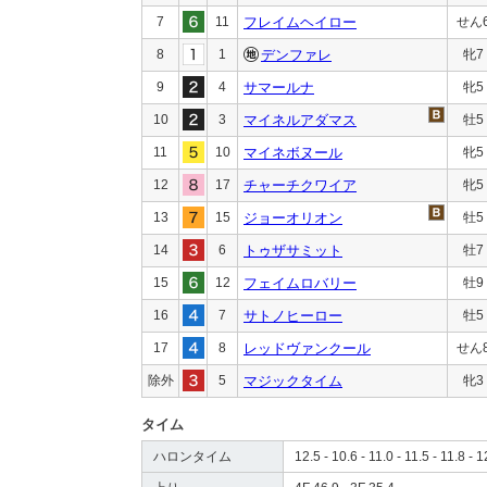
7
11
フレイムヘイロー
せん
8
1
デンファレ
牝7
9
4
サマールナ
牝5
10
3
マイネルアダマス
牡5
11
10
マイネボヌール
牝5
12
17
チャーチクワイア
牝5
13
15
ジョーオリオン
牡5
14
6
トゥザサミット
牡7
15
12
フェイムロバリー
牡9
16
7
サトノヒーロー
牡5
17
8
レッドヴァンクール
せん
除外
5
マジックタイム
牝3
タイム
ハロンタイム
12.5 - 10.6 - 11.0 - 11.5 - 11.8 - 1