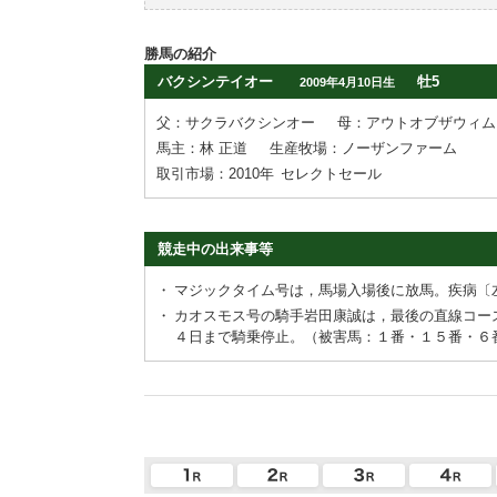
勝馬の紹介
バクシンテイオー
牡5
2009年4月10日生
父：サクラバクシンオー
母：アウトオブザウィム
馬主：林 正道
生産牧場：ノーザンファーム
取引市場：2010年
セレクトセール
競走中の出来事等
・
マジックタイム号は，馬場入場後に放馬。疾病〔
・
カオスモス号の騎手岩田康誠は，最後の直線コー
４日まで騎乗停止。（被害馬：１番・１５番・６