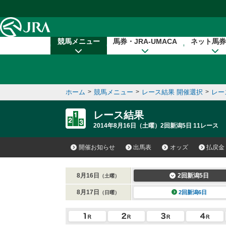
本文へ移動する
競馬メニュー
馬券・JRA-UMACA
ネット馬券
ホーム
>
競馬メニュー
>
レース結果 開催選択
>
レー
レース結果
2014年8月16日（土曜）2回新潟5日 11レース
開催お知らせ
出馬表
オッズ
払戻金
8月16日
2回新潟5日
（土曜）
8月17日
2回新潟6日
（日曜）