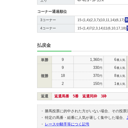
上り
4F 46.9 - 3F 35.4
コーナー通過順位
3コーナー
15-(1,4)(2,3,7)(10,11,14)(6,17)
9
4コーナー
15-(1,4)7(2,3,14)11(6,10,17,18)
払戻金
9
1,360
6
単勝
円
番人気
9
330
6
円
番人気
18
370
8
複勝
円
番人気
2
150
1
円
番人気
返還
返還馬番 5番 返還同枠 3枠
・
勝馬投票に的中された方がいない場合、その投票
・
特定の馬番・組番に人気が著しく集中した場合、
・
レースや騎手等につく記号