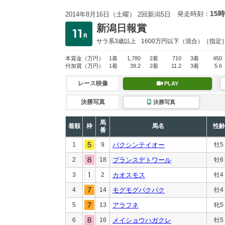
15時
発走時刻：
2014年8月16日（土曜） 2回新潟5日
新潟日報賞
サラ系3歳以上
1600万円以下
（混合）［指定
本賞金
（万円）
1着
1,780
2着
710
3着
450
付加賞
（万円）
1着
39.2
2着
11.2
3着
5.6
レース映像
PLAY
決勝写真
決勝写真
馬
着順
枠
馬名
性齢
番
1
9
バクシンテイオー
牡5
2
18
プランスデトワール
牡6
3
2
カオスモス
牡4
4
14
モグモグパクパク
牡4
5
13
アラフネ
牝5
6
16
メイショウハガクレ
牡5