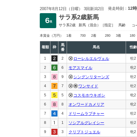
12時
発走時刻：
2007年8月12日（日曜） 3回新潟2日
サラ系2歳新馬
サラ系2歳
新馬
（混合）［指定］
馬齢
コ
本賞金
（万円）
1着
700
2着
280
3着
180
馬
着順
枠
馬名
性齢
番
1
2
ローレルエルヴェル
牡2
2
6
モアスマイル
牝2
3
9
シングンリターンズ
牡2
4
7
ワンサイド
牡2
5
5
コスモホウキボシ
牝2
6
8
オンワードカメリア
牝2
7
4
ドリームラプチャー
牡2
8
1
ソシアルグレイシー
牡2
9
3
クリプトジュエル
牝2