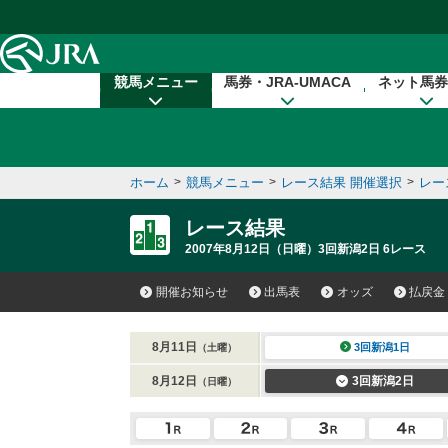
本文へ移動する
競馬メニュー
馬券・JRA-UMACA
ネット馬券
ホーム
>
競馬メニュー
>
レース結果 開催選択
>
レー
レース結果
2007年8月12日（日曜）3回新潟2日 6レース
開催お知らせ
出馬表
オッズ
払戻金
8月11日
3回新潟1日
（土曜）
8月12日
3回新潟2日
（日曜）