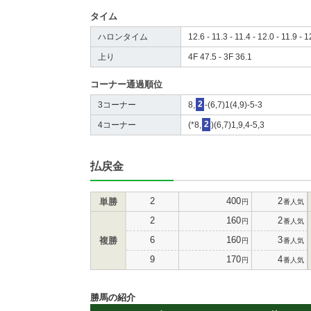
タイム
ハロンタイム
12.6 - 11.3 - 11.4 - 12.0 - 11.9 - 1
上り
4F 47.5 - 3F 36.1
コーナー通過順位
3コーナー
8,
2
-(6,7)1(4,9)-5-3
4コーナー
(*8,
2
)(6,7)1,9,4-5,3
払戻金
2
400
2
単勝
円
番人気
2
160
2
円
番人気
6
160
3
複勝
円
番人気
9
170
4
円
番人気
勝馬の紹介