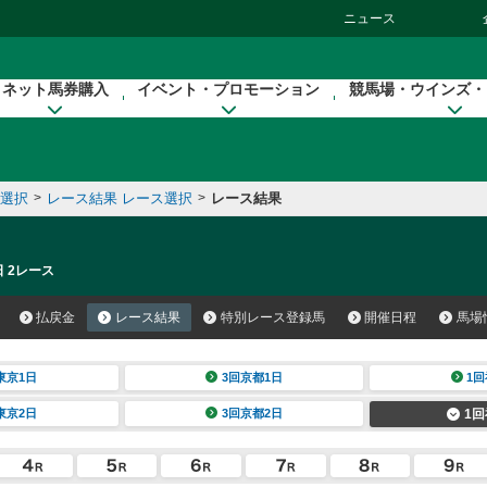
ニュース
ネット馬券購入
イベント・プロモーション
競馬場・ウインズ・
催選択
>
レース結果 レース選択
>
レース結果
日 2レース
払戻金
レース結果
特別レース登録馬
開催日程
馬場
東京1日
3回京都1日
1回
東京2日
3回京都2日
1回