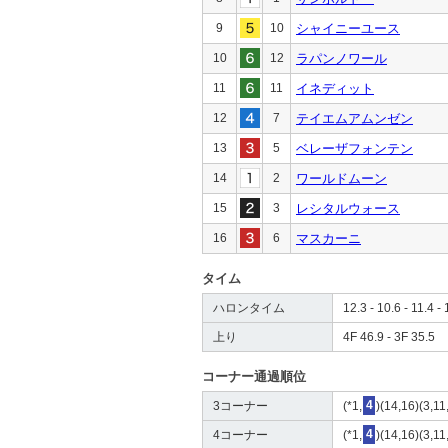
9
10
シャイニーユース
10
12
ラパンノワール
11
11
イネディット
12
7
テイエムアムンゼン
13
5
ベレーザフォンテン
14
2
ワールドムーン
15
3
レシタルウォース
16
6
マスカーニ
タイム
ハロンタイム
12.3 - 10.6 - 11.4 - 
上り
4F 46.9 - 3F 35.5
コーナー通過順位
3コーナー
(*1,
4
)(14,16)(3,11
4コーナー
(*1,
4
)(14,16)(3,11