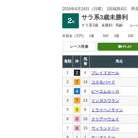
発
2016年4月24日（日曜） 1回福島6日
サラ系3歳未勝利
サラ系3歳
未勝利
馬齢
コー
本賞金
（万円）
1着
500
2着
200
レース映像
PLAY
馬
着順
枠
馬名
番
1
4
ブレイズガール
2
14
コスモバード
3
8
ピーエムルッカ
4
13
リンガスウラン
5
9
ミライヘノサイン
6
16
クリアーウェイ
7
15
ヴィランドリー
8
1
サンボルドー