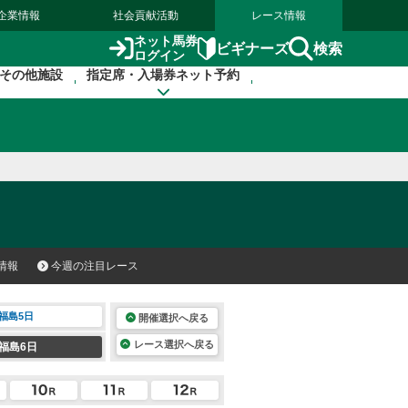
企業情報
社会貢献活動
レース情報
ネット馬券
検索
ビギナーズ
ログイン
その他施設
指定席・入場券ネット予約
情報
今週の注目レース
福島5日
開催選択へ戻る
レース選択へ戻る
福島6日