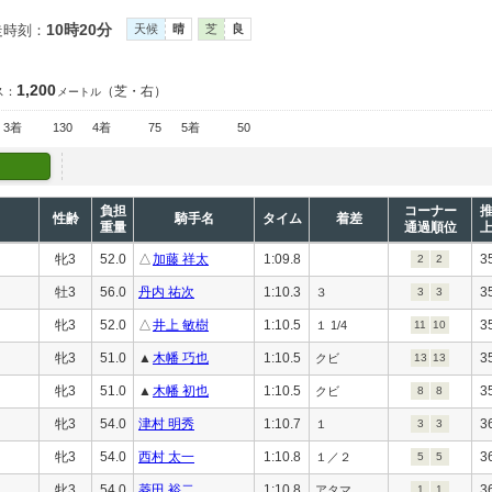
10時20分
走時刻：
天候
晴
芝
良
1,200
（芝・右）
ス：
メートル
3着
130
4着
75
5着
50
負担
コーナー
性齢
騎手名
タイム
着差
重量
通過順位
牝3
52.0
△
加藤 祥太
1:09.8
3
2
2
牡3
56.0
丹内 祐次
1:10.3
3
３
3
3
牝3
52.0
△
井上 敏樹
1:10.5
3
１ 1/4
11
10
牝3
51.0
▲
木幡 巧也
1:10.5
3
クビ
13
13
牝3
51.0
▲
木幡 初也
1:10.5
3
クビ
8
8
牝3
54.0
津村 明秀
1:10.7
3
１
3
3
牝3
54.0
西村 太一
1:10.8
3
１／２
5
5
牝3
54.0
菱田 裕二
1:10.8
3
アタマ
1
1