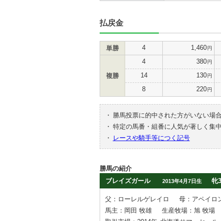
払戻金
4
1,460
単勝
円
4
380
円
14
130
複勝
円
8
220
円
・
勝馬投票に的中された方がいない場
・
特定の馬番・組番に人気が著しく集
・
レースや騎手等につく記号
勝馬の紹介
ブレイズガール
牝
2013年4月7日生
父：ローレルゲレイロ
母：アペイロ
馬主：岡田 牧雄
生産牧場：旭 牧場