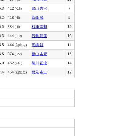
5.3
412
畠山 吉宏
7
(-18)
6.2
418
斎藤 誠
5
(-8)
6.5
384
杉浦 宏昭
15
(-8)
6.3
444
石栗 龍彦
10
(-10)
5.5
444
高橋 裕
11
(初出走)
6.5
374
畠山 吉宏
16
(-22)
6.9
452
菊川 正達
14
(+18)
7.4
464
岩元 市三
12
(初出走)