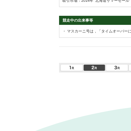
取引市場：2014年
北海道サマーセール
競走中の出来事等
・
マスカーニ号は，「タイムオーバー