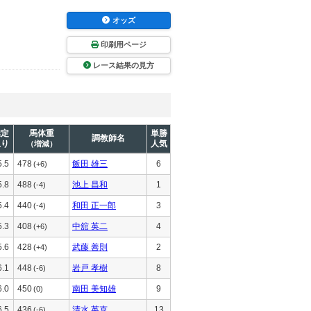
オッズ
印刷用ページ
レース結果の見方
推定
馬体重
単勝
調教師名
上り
人気
（増減）
5.5
478
飯田 雄三
6
(+6)
5.8
488
池上 昌和
1
(-4)
5.4
440
和田 正一郎
3
(-4)
5.3
408
中舘 英二
4
(+6)
5.6
428
武藤 善則
2
(+4)
6.1
448
岩戸 孝樹
8
(-6)
6.0
450
南田 美知雄
9
(0)
6.5
436
清水 英克
13
(-6)