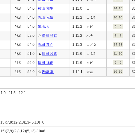
牝3
54.0
横山 和生
1:11.0
3
１
14
15
牝3
54.0
丸山 元気
1:11.2
3
１ 1/4
10
10
牝3
54.0
黛 弘人
1:11.2
3
クビ
5
5
牝3
52.0
△
長岡 禎仁
1:11.2
3
ハナ
8
8
牝3
54.0
丸田 恭介
1:11.3
3
１／２
14
13
牝3
51.0
▲
原田 和真
1:11.6
3
１ 1/2
11
10
牡3
56.0
岡田 祥嗣
1:11.6
3
クビ
5
5
牡3
55.0
☆
岩崎 翼
1:14.1
3
大差
16
16
11.9 - 11.5 - 12.1
,15)(7,9)12(2,8)13-(5,10)=6
,15)(7,9)(2,8,12)(5,13)-10=6