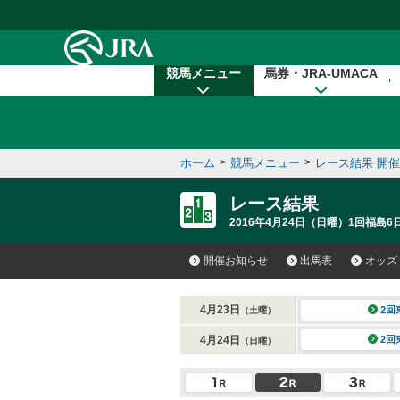
本文へ移動する
競馬メニュー
馬券・JRA-UMACA
ホーム
>
競馬メニュー
>
レース結果 開
レース結果
2016年4月24日（日曜）1回福島6
開催お知らせ
出馬表
オッズ
4月23日
2回
（土曜）
4月24日
2回
（日曜）