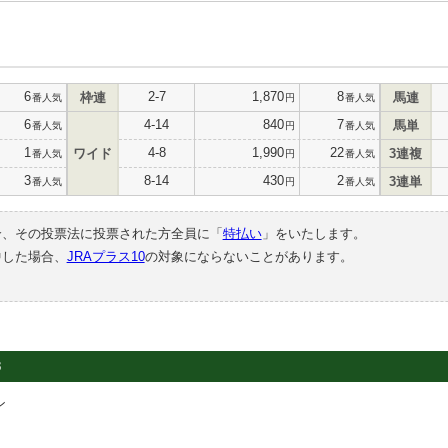
6
2-7
1,870
8
枠連
馬連
番人気
円
番人気
6
4-14
840
7
馬単
番人気
円
番人気
1
4-8
1,990
22
ワイド
3連複
番人気
円
番人気
3
8-14
430
2
3連単
番人気
円
番人気
合、その投票法に投票された方全員に「
特払い
」をいたします。
中した場合、
JRAプラス10
の対象にならないことがあります。
3
ン