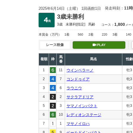
11時
発走時刻：
2025年6月14日（土曜） 1回函館1日
3歳未勝利
1,800
3歳
未勝利
[指定]
馬齢
コース：
メー
本賞金
（万円）
1着
560
2着
220
3着
140
レース映像
PLAY
馬
着順
枠
馬名
性齢
番
1
11
ウインベラーノ
牡3
2
7
コンドゥイア
牝3
3
6
ラウニウ
牝3
4
2
サクラアドリア
牡3
5
3
ヤマノインパクト
牡3
6
10
レディオンステージ
牝3
7
1
マサノイロハ
牡3
8
9
ベールドインパクト
牡3