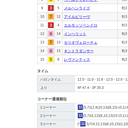
9
5
メルヘンライズ
牝3
10
12
アイルビリーヴ
牡3
11
4
エルモッソペンドロ
牡3
12
14
インヘリット
牝3
13
13
セリオヴェローチェ
牡3
14
15
キントラダンサー
牝3
15
8
レヴァンティス
牝3
タイム
ハロンタイム
12.0 - 11.0 - 11.6 - 12.0 - 12.0 - 1
上り
4F 47.4 - 3F 35.3
コーナー通過順位
1コーナー
11
(5,7)12,4(10,13)(6,15)-(3,1)-
2コーナー
11
(5,7)(4,12)(6,10,13)15-(3,1)-
3コーナー
(*
11
,5)7(4,12,13)(6,10,15)(1,2)