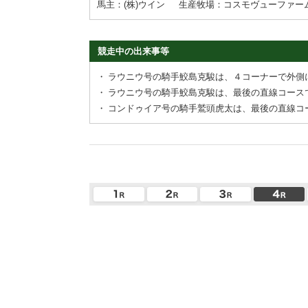
馬主：(株)ウイン
生産牧場：コスモヴューファー
競走中の出来事等
・
ラウニウ号の騎手鮫島克駿は、４コーナーで外側
・
ラウニウ号の騎手鮫島克駿は、最後の直線コース
・
コンドゥイア号の騎手鷲頭虎太は、最後の直線コ