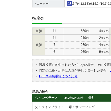
4コーナー
11
,5,7(4,12,13)(6,15,2)(10,1)9,
払戻金
11
860
4
単勝
円
番人気
11
210
2
円
番人気
7
260
4
複勝
円
番人気
6
950
9
円
番人気
・
勝馬投票に的中された方がいない場合、その投票
・
特定の馬番・組番に人気が著しく集中した場合、
・
レースや騎手等につく記号
勝馬の紹介
ウインベラーノ
牡3
2022年5月6日生
父：ウインブライト
母：サマーソング