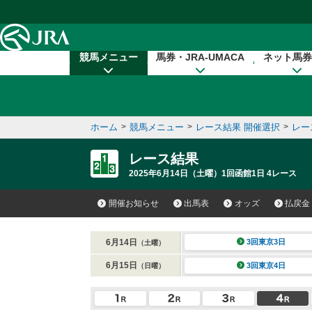
本文へ移動する
競馬メニュー
馬券・JRA-UMACA
ネット馬券
ホーム
>
競馬メニュー
>
レース結果 開催選択
>
レー
レース結果
2025年6月14日（土曜）1回函館1日 4レース
開催お知らせ
出馬表
オッズ
払戻金
6月14日
3回東京3日
（土曜）
6月15日
3回東京4日
（日曜）