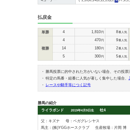
払戻金
4
1,810
8
単勝
円
番人気
4
470
9
円
番人気
14
180
2
複勝
円
番人気
5
300
5
円
番人気
・
勝馬投票に的中された方がいない場合、その投票
・
特定の馬番・組番に人気が著しく集中した場合、
・
レースや騎手等につく記号
勝馬の紹介
ライラボンド
牡4
2019年4月9日生
父：キズナ
母：ベガグレシヤス
馬主：(株)YGGホースクラブ
生産牧場：片岡 博