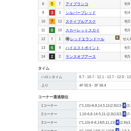
8
7
アイブランコ
牡6
9
3
シルバーブレッド
牡4
10
12
ステイブルアスク
牝5
11
10
スカーレットスカイ
牝5
12
1
レッドエランドール
せん
13
9
ハイエストポイント
牡5
14
2
ランスオブアース
牝5
タイム
ハロンタイム
6.7 - 10.7 - 12.1 - 12.7 - 12.0 - 12
上り
4F 50.9 - 3F 38.4
コーナー通過順位
1コーナー
(*1,10)=6,8,14,5,11(2,9)13-
4
(3
2コーナー
1,10-6,8-14-5,11-(2,9)13(3,
4
)7
3コーナー
(*1,10)-6-8,14(5,11,13)
4
(2,9)(3
4コーナー
(*1,10)6,14(8,11,13)(5,
4
)-7,9,3