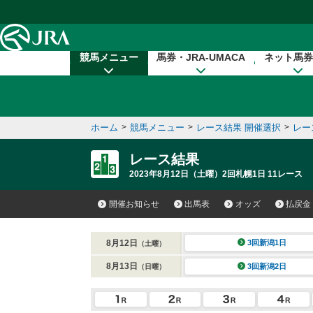
本文へ移動する
競馬メニュー
馬券・JRA-UMACA
ネット馬券
ホーム
>
競馬メニュー
>
レース結果 開催選択
>
レー
レース結果
2023年8月12日（土曜）2回札幌1日 11レース
開催お知らせ
出馬表
オッズ
払戻金
8月12日
3回新潟1日
（土曜）
8月13日
3回新潟2日
（日曜）