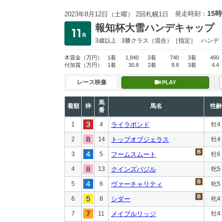
15時
発走時刻：
2023年8月12日（土曜） 2回札幌1日
報知杯大雪ハンデキャップ
3歳以上
3勝クラス
（混合）［指定］
ハンデ
本賞金
（万円）
1着
1,840
2着
740
3着
460
付加賞
（万円）
1着
30.8
2着
8.8
3着
4.4
レース映像
PLAY
馬
着順
枠
馬名
性齢
番
1
4
ライラボンド
牡4
2
14
トップオブジェラス
牡4
3
5
フームスムート
牡6
4
13
クインズバジル
牝5
5
6
ヴァーチャリティ
牝5
6
8
シダー
牝4
7
11
メイプルリッジ
牡4