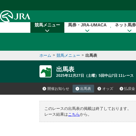
本文へ移動する
競馬メニュー
馬券・JRA-UMACA
ネット馬券
ホーム
>
競馬メニュー
>
出馬表
出馬表
2025年12月27日（土曜）5回中山7日 11レース
開催お知らせ
出馬表
オッズ
払戻金
このレースの出馬表の掲載は終了しております。
レース結果は
こちら
から。